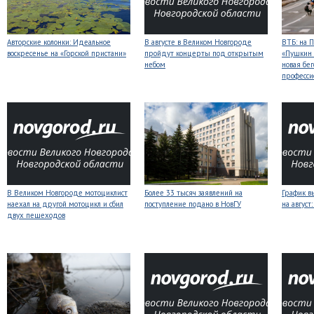
Авторские колонки: Идеальное
В августе в Великом Новгороде
ВТБ: на 
воскресенье на «Горской пристани»
пройдут концерты под открытым
«Пушкин 
небом
новая бег
професси
В Великом Новгороде мотоциклист
Более 33 тысяч заявлений на
График в
наехал на другой мотоцикл и сбил
поступление подано в НовГУ
на авгус
двух пешеходов