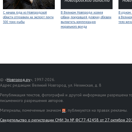
С начала года из Новгородской
В Великом Новгороде хозяев
В одном 
области отправили на экспорт почти
собаки, покусавшей девочку, обязали
в Велико
300 тонн рыбы
выплатить компенсацию
тело же
морального вреда
© «
Новгород.ру
», 1997-2026.
Адрес редакции: Великий Новгород, ул. Нехинская, д. 8
Републикация текстов, фотографий и другой информации разрешена то
письменного разрешения авторов.
Материалы, помеченные значком
, публикуются на правах рекламы.
Свидетельство о регистрации СМИ Эл № ФС77-42458 от 27 октября 20