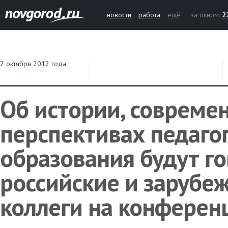
новости
работа
ещё
за окном:
2
2 октября 2012 года
Об истории, совреме
перспективах педаго
образования будут г
российские и зарубе
коллеги на конферен