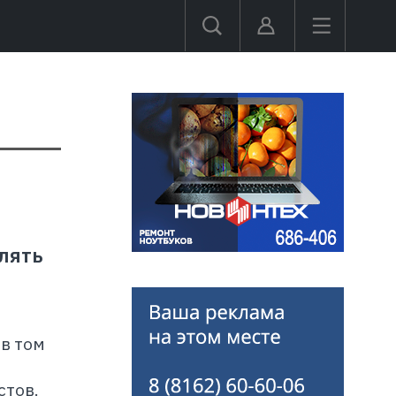
лять
в том
стов.