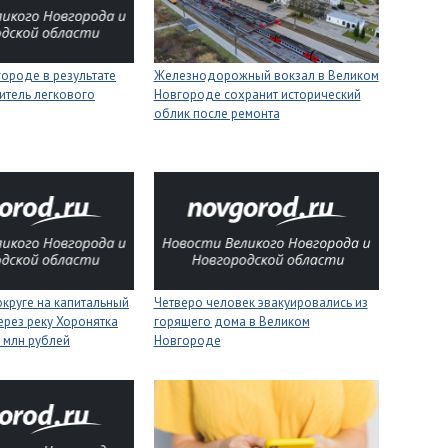
ороде в результате
Железнодорожный вокзал в Великом
итель легкового
Новгороде сохранит исторический
облик после ремонта
круге на капитальный
Четверо человек эвакуировались из
ерез реку Хоронятка
горящего дома в Великом
6 млн рублей
Новгороде