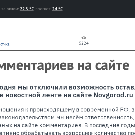
за окном:
22.3 °C
, прогноз:
24 °C
5224
стика
мментариев на сайте
годня мы отключили возможность остав
 новостной ленте на сайте Novgorod.ru
ношения к происходящему в современной РФ, в
законодательством мы несём ответственность, 
нных на сайте комментариев. В последние годы
ативно обрабатывать возросшее количество по