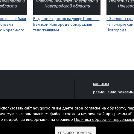
хозяев собаки,
В одном из домов на улице Попова в
40 человек пре
обязали
Великом Новгороде обнаружили
на ярмарке сам
ию морального
тело женщины
Новгороде
контакты
размещение рекламы
политика обработки 
решена только с письменного
спользовать сайт novgorod.ru вы даете свое согласие на обработку пе
Настоящий ресурс мо
ляемую с использованием файлов cookie и метрической программы «Я
екламы.
ее подробная информация на странице
Политика обработки персональ
Нашли ошибку? Выдели
тября 2010 года
СПАСИБО, ПОНЯТНО