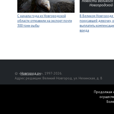
С начала года из Новгородской
В Великом Новгороде 
области отправили на экспорт почти
покусавшей девочку, 
300 тонн рыбы
выплатить компенсац
вреда
© «
Новгород.ру
», 1997-2026.
Адрес редакции: Великий Новгород, ул. Нехинская, д. 8
Републикация текстов, фотографий и другой информации раз
разрешения авторов.
Продолжая и
осуществ
Материалы, помеченные значком
, публикуются на правах р
Бол
Свидетельство о регистрации СМИ Эл № ФС77-42458 от 27 ок