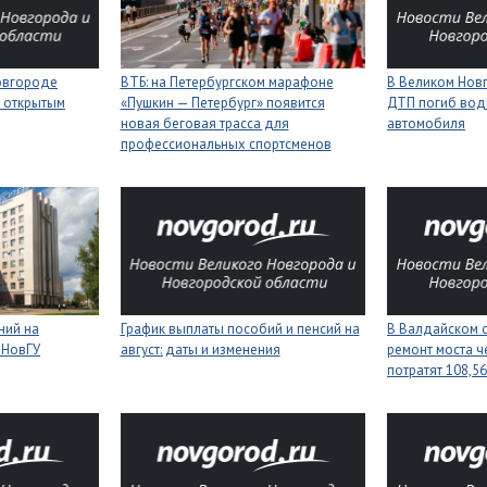
Новгороде
ВТБ: на Петербургском марафоне
В Великом Новг
 открытым
«Пушкин — Петербург» появится
ДТП погиб вод
новая беговая трасса для
автомобиля
профессиональных спортсменов
ний на
График выплаты пособий и пенсий на
В Валдайском о
 НовГУ
август: даты и изменения
ремонт моста ч
потратят 108,5