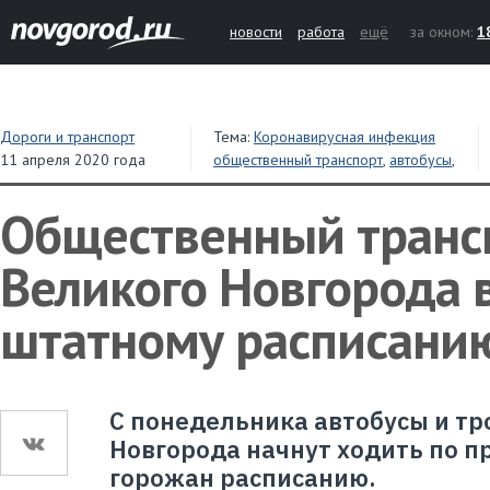
новости
работа
ещё
за окном:
1
Дороги и транспорт
Тема:
Коронавирусная инфекция
11 апреля 2020 года
общественный транспорт
,
автобусы
,
троллейбусы
Общественный транс
Великого Новгорода 
штатному расписани
С понедельника автобусы и т
Новгорода начнут ходить по 
горожан расписанию.