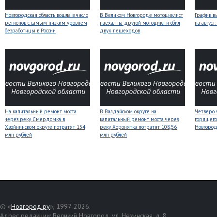
Новгородская область вошла в число
В Великом Новгороде мотоциклист
График в
регионов с самым низким уровнем
наехал на другой мотоцикл и сбил
на авгус
безработицы в России
двух пешеходов
На капитальный ремонт моста
В Валдайском округе на
Четверо 
через реку Смердомка в
капитальный ремонт моста через
горящего
Хвойнинском округе потратят 154
реку Хоронятка потратят 108,56
Новгоро
млн рублей
млн рублей
© «
Новгород.ру
», 1997-2026.
Адрес редакции: Великий Новгород, ул. Нехинская, д. 8