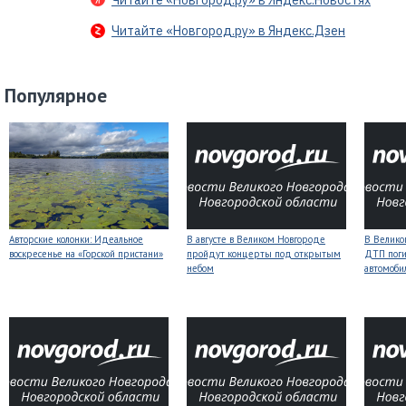
Читайте «Новгород.ру» в Яндекс.Новостях
Читайте «Новгород.ру» в Яндекс.Дзен
Популярное
Авторские колонки: Идеальное
В августе в Великом Новгороде
В Велико
воскресенье на «Горской пристани»
пройдут концерты под открытым
ДТП поги
небом
автомоби