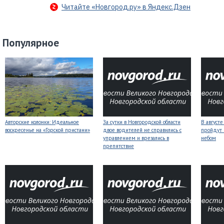
Читайте «Новгород.ру» в Яндекс.Дзен
Популярное
Авторские колонки: Идеальное
За сутки в Новгородской области
В август
воскресенье на «Горской пристани»
двое водителей не справились с
пройдут
управлением и врезались в
небом
препятствие