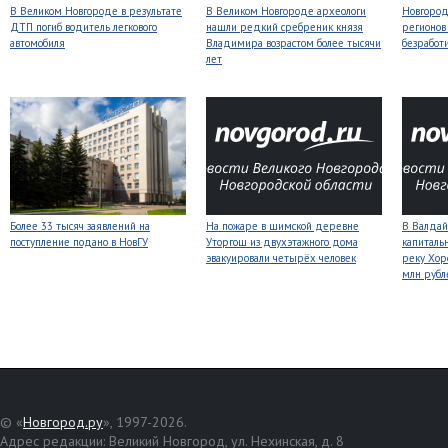
В Великом Новгороде в результате
В Великом Новгороде археологи
Новгородс
ДТП погиб водитель легкового
нашли редкий сребреник князя
регионов
автомобиля
Владимира возрастом более тысячи
безработ
лет
Более 33 тысяч заявлений на
На пожаре в шимской деревне
В Валдай
поступление подано в НовГУ
Уторгош из двухэтажного дома
капиталь
эвакуировали четырёх человек
реку Хор
млн рубл
© «
Новгород.ру
», 1997-2026.
Адрес редакции: Великий Новгород, ул. Нехинская, д. 8