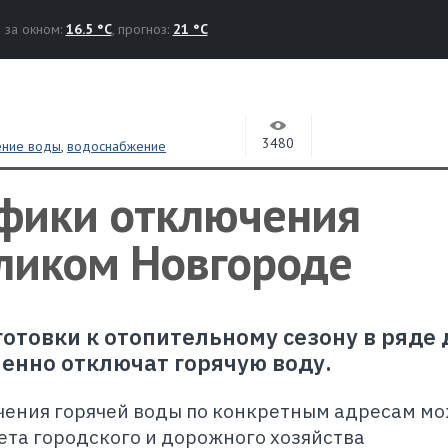
за окном:
16.5 °C
, прогноз:
21 °C
3480
ение воды
,
водоснабжение
фики отключения
еликом Новгороде
готовки к отопительному сезону в ряде
енно отключат горячую воду.
чения горячей воды по конкретным адресам м
ета городского и дорожного хозяйства