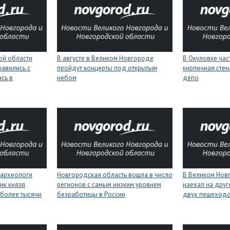
ой области
В августе в Великом Новгороде
В Окуловке ча
равились с
пройдут концерты под открытым
кирпичная сте
сь в
небом
депо
 археологи
Новгородская область вошла в число
В Великом Нов
ик князя
регионов с самым низким уровнем
наехал на друг
более тысячи
безработицы в России
двух пешеход