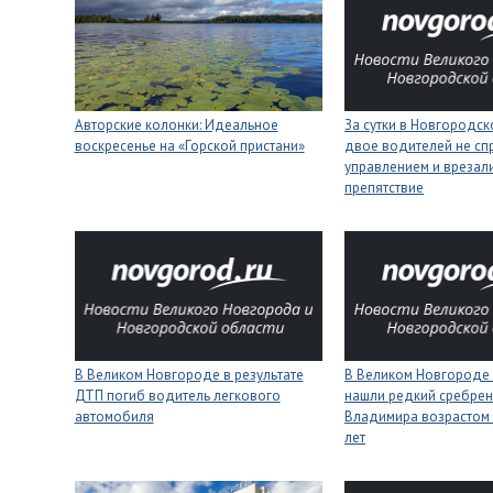
Авторские колонки: Идеальное
За сутки в Новгородск
воскресенье на «Горской пристани»
двое водителей не сп
управлением и врезали
препятствие
В Великом Новгороде в результате
В Великом Новгороде
ДТП погиб водитель легкового
нашли редкий сребрен
автомобиля
Владимира возрастом 
лет