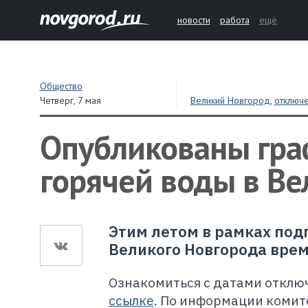
новости
работа
ещё
Общество
Четверг,
7 мая
Великий Новгород
,
отключ
Опубликованы гра
горячей воды в В
Этим летом в рамках под
Великого Новгорода врем
Ознакомиться с датами отклю
ссылке
. По информации комит