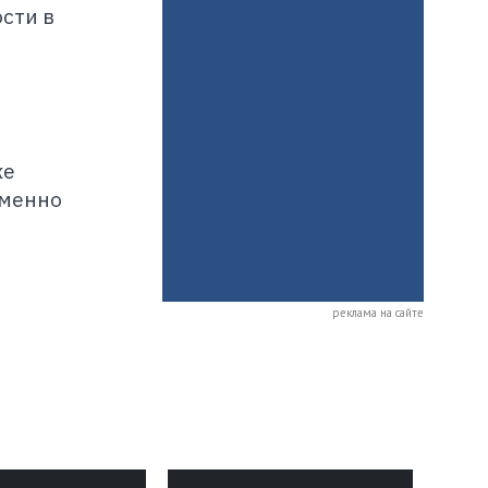
сти в
же
именно
реклама на сайте