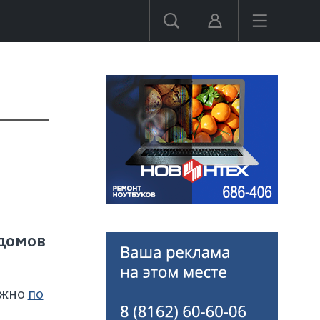
 домов
ожно
по