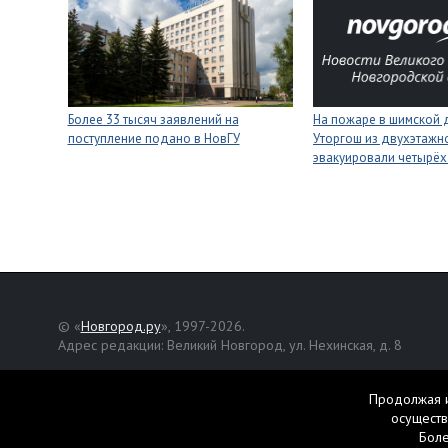
Более 33 тысяч заявлений на
На пожаре в шимской 
поступление подано в НовГУ
Уторгош из двухэтажн
эвакуировали четырёх
© «
Новгород.ру
», 1997-2026.
Адрес редакции: Великий Новгород, ул. Нехинская, д. 8
Републикация текстов, фотографий и другой информации раз
разрешения авторов.
Продолжая и
осуществ
Материалы, помеченные значком
, публикуются на правах р
Бол