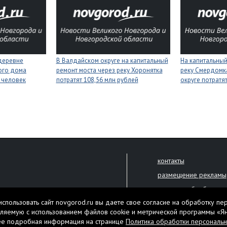
деревне
В Валдайском округе на капитальный
На капитальный
ого дома
ремонт моста через реку Хоронятка
реку Смердомк
 человек
потратят 108,56 млн рублей
округе потратя
контакты
размещение рекламы
политика обработки 
решена только с письменного
спользовать сайт novgorod.ru вы даете свое согласие на обработку пе
Настоящий ресурс мо
ляемую с использованием файлов cookie и метрической программы «Я
екламы.
ее подробная информация на странице
Политика обработки персональ
Нашли ошибку? Выдели