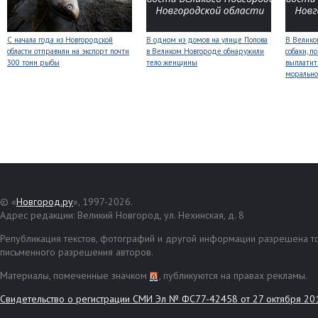
С начала года из Новгородской
В одном из домов на улице Попова
В Велико
области отправили на экспорт почти
в Великом Новгороде обнаружили
собаки, п
300 тонн рыбы
тело женщины
выплатит
морально
© «
Новгород.ру
», 1997-2026.
Адрес редакции: Великий Новгород, ул. Нехинская, д. 8
Републикация текстов, фотографий и другой информации разрешена то
письменного разрешения авторов.
Материалы, помеченные значком
, публикуются на правах рекламы.
Свидетельство о регистрации СМИ Эл № ФС77-42458 от 27 октября 20