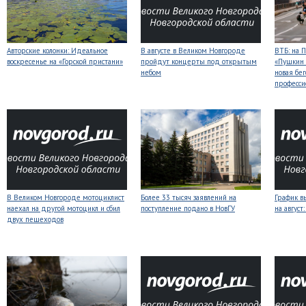
Авторские колонки: Идеальное
В августе в Великом Новгороде
ВТБ: на 
воскресенье на «Горской пристани»
пройдут концерты под открытым
«Пушкин 
небом
новая бег
професси
В Великом Новгороде мотоциклист
Более 33 тысяч заявлений на
График в
наехал на другой мотоцикл и сбил
поступление подано в НовГУ
на авгус
двух пешеходов