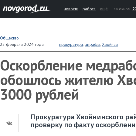
новости
работа
ещё
за окном:
2
Общество
22 февраля 2024 года
прокуратура
,
штрафы
,
Хвойная
Оскорбление медраб
обошлось жителю Хв
3000 рублей
Прокуратура Хвойнинского ра
проверку по факту оскорблени