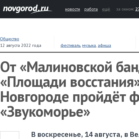
новости
работа
ещё
за окном:
2
Общество
12 августа 2022 года
фестиваль
,
музыка
,
афиша
От «Малиновской ба
«Площади восстания»
Новгороде пройдёт ф
«Звукоморье»
В воскресенье, 14 августа, в 