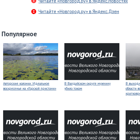
Читайте «Новгород.ру» в Яндекс.Новостях
Читайте «Новгород.ру» в Яндекс.Дзен
Популярное
Авторские колонки: Идеальное
В Валдайском округе мужчину
В выходн
воскресенье на «Горской пристани»
убило током
области 
кратков