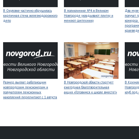
В Окуловке частично обрушилась
В поликлинике №4 в Великом
Два музе
кирпичная стена железнодорожного
Новгороде укладывают плитку и
получат 
депо
меняют сантехнику
конкурса
програм
краеведч
Размер выплат работающим
В Новгородской области стартует
В Кремлё
новгородским пенсионерам и
ежегодная благотворительная
Новгород
получателям пенсионных
акция «Готовимся к школе вместе!»
клуб под
накоплений пересчитают с 1 августа