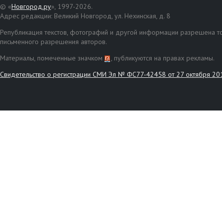
© «
Новгород.ру
», 1997-2026.
Адрес редакции: Великий Новгород, ул. Нехинская, д. 8
Републикация текстов, фотографий и другой информации разрешена то
письменного разрешения авторов.
Материалы, помеченные значком
, публикуются на правах рекламы.
Свидетельство о регистрации СМИ Эл № ФС77-42458 от 27 октября 20