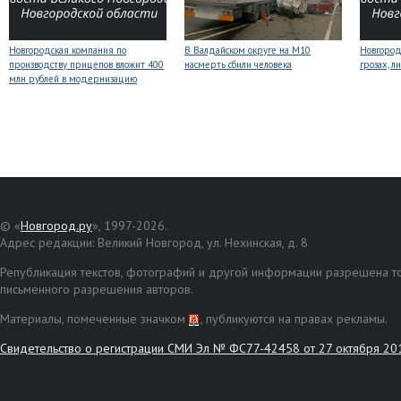
Новгородская компания по
В Валдайском округе на М10
Новгоро
производству прицепов вложит 400
насмерть сбили человека
грозах, л
млн рублей в модернизацию
© «
Новгород.ру
», 1997-2026.
Адрес редакции: Великий Новгород, ул. Нехинская, д. 8
Републикация текстов, фотографий и другой информации разрешена то
письменного разрешения авторов.
Материалы, помеченные значком
, публикуются на правах рекламы.
Свидетельство о регистрации СМИ Эл № ФС77-42458 от 27 октября 20