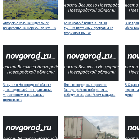
Авторские колонки: Идеальное
Банк Уралсиб вошел в Топ-10
В Валдай
воскресенье на «Горской пристани»
лучших ипотечных программ на
убило то
вторичном рынке
За сутки в Новгородской области
Пять новгородских проектов
В Окулов
двое водителей не справились с
благоустройства поборются за
кирпична
управлением и врезались в
победу во всероссийском конкурсе
депо
препятствие