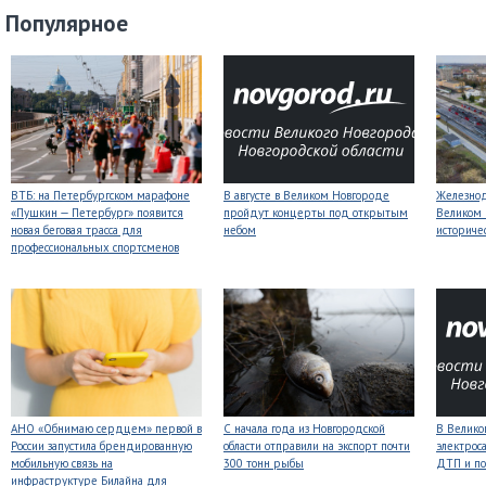
Популярное
ВТБ: на Петербургском марафоне
В августе в Великом Новгороде
Железнод
«Пушкин — Петербург» появится
пройдут концерты под открытым
Великом 
новая беговая трасса для
небом
историче
профессиональных спортсменов
АНО «Обнимаю сердцем» первой в
С начала года из Новгородской
В Велико
России запустила брендированную
области отправили на экспорт почти
электрос
мобильную связь на
300 тонн рыбы
ДТП и по
инфраструктуре Билайна для