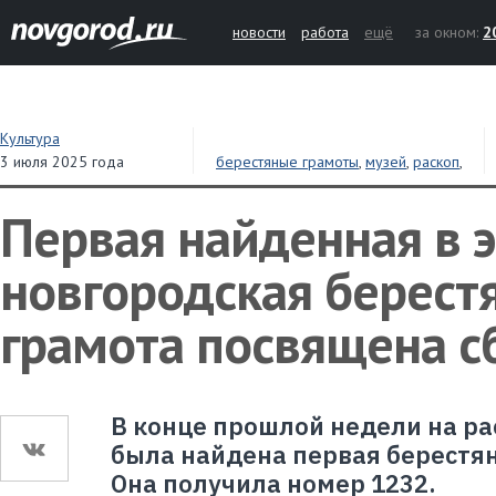
новости
работа
ещё
за окном:
2
Культура
3 июля 2025 года
берестяные грамоты
,
музей
,
раскоп
,
археология
Первая найденная в 
новгородская берест
грамота посвящена с
В конце прошлой недели на ра
была найдена первая берестян
Она получила номер 1232.