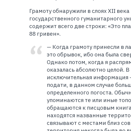
Грамоту обнаружили в слоях XII век
государственного гуманитарного ун
содержит всего две строки: «Это пл
88 гривен».
— Когда грамоту принесли в л
это обрывок, ибо она была све
Однако потом, когда я распрям
оказалась абсолютно целой. 
исключительная информация —
подати, в данном случае боль
определенного погоста. Обычн
упоминаются те или иные топ
обращаются к писцовым книгам
находятся названные террито
связывают с местами близ сов
территория некогда была во 