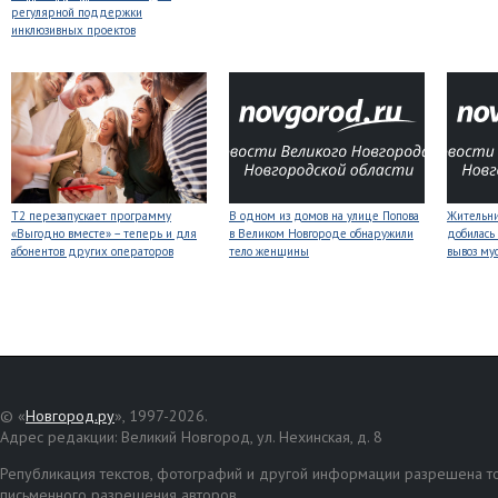
регулярной поддержки
инклюзивных проектов
Т2 перезапускает программу
В одном из домов на улице Попова
Жительни
«Выгодно вместе» – теперь и для
в Великом Новгороде обнаружили
добилась
абонентов других операторов
тело женщины
вывоз му
© «
Новгород.ру
», 1997-2026.
Адрес редакции: Великий Новгород, ул. Нехинская, д. 8
Републикация текстов, фотографий и другой информации разрешена то
письменного разрешения авторов.