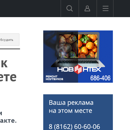
бсудить
 к
ете
и
акте.