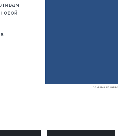
мотивам
рновой
ка
реклама на сайте