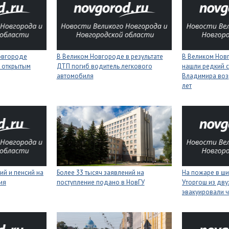
Новгороде
В Великом Новгороде в результате
В Великом Нов
 открытым
ДТП погиб водитель легкового
нашли редкий с
автомобиля
Владимира воз
лет
ий и пенсий на
Более 33 тысяч заявлений на
На пожаре в ш
ия
поступление подано в НовГУ
Уторгош из дв
эвакуировали 