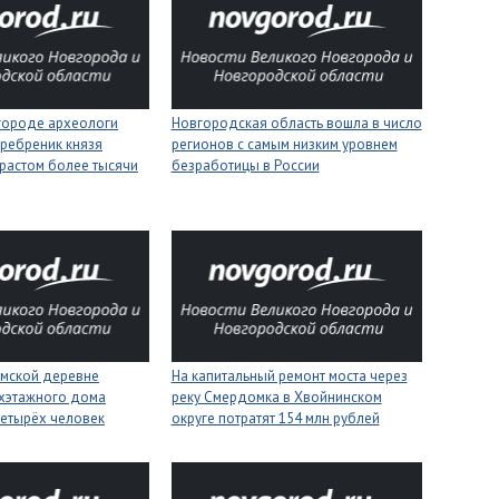
городе археологи
Новгородская область вошла в число
ребреник князя
регионов с самым низким уровнем
растом более тысячи
безработицы в России
имской деревне
На капитальный ремонт моста через
ухэтажного дома
реку Смердомка в Хвойнинском
четырёх человек
округе потратят 154 млн рублей