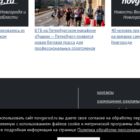
уировались из
ВТБ: на Петербургском марафоне
40 человек пре
иком
«Пушкин — Петербург» появится
на ярмарке сам
новая беговая трасса для
Новгороде
профессиональных спортсменов
контакты
размещение рекламы
политика обработки 
решена только с письменного
спользовать сайт novgorod.ru вы даете свое согласие на обработку пе
Настоящий ресурс мо
ляемую с использованием файлов cookie и метрической программы «Я
екламы.
ее подробная информация на странице
Политика обработки персональ
Нашли ошибку? Выдели
тября 2010 года