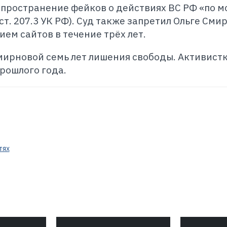
спространение фейков о действиях ВС РФ «по 
ст. 207.3 УК РФ). Суд также запретил Ольге Сми
м сайтов в течение трёх лет.
мирновой семь лет лишения свободы. Активист
прошлого года.
тях