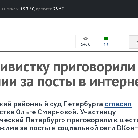
за окном:
19.7 °C
, прогноз:
23 °C
О
5426
13
ивистку приговорили
ии за посты в интерн
вский районный суд Петербурга
огласил
стке Ольге Смирновой. Участницу
ческий Петербург» приговорили к шест
жима за посты в социальной сети ВКонт