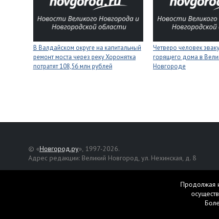
В Валдайском округе на капитальный
Четверо человек эвак
ремонт моста через реку Хоронятка
горящего дома в Вел
потратят 108,56 млн рублей
Новгороде
© «
Новгород.ру
», 1997-2026.
Адрес редакции: Великий Новгород, ул. Нехинская, д. 8
Републикация текстов, фотографий и другой информации раз
разрешения авторов.
Продолжая и
осуществ
Материалы, помеченные значком
, публикуются на правах р
Бол
Свидетельство о регистрации СМИ Эл № ФС77-42458 от 27 ок