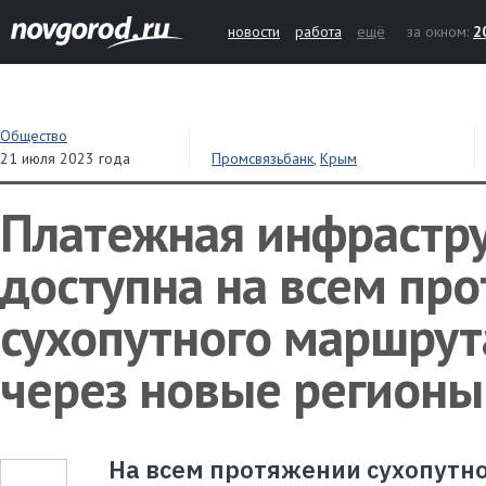
новости
работа
ещё
за окном:
2
Общество
21 июля 2023 года
Промсвязьбанк
,
Крым
Платежная инфрастру
доступна на всем пр
сухопутного маршрут
через новые регионы
На всем протяжении сухопутн