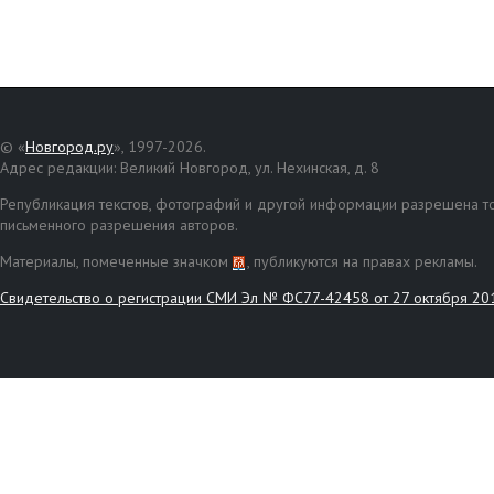
© «
Новгород.ру
», 1997-2026.
Адрес редакции: Великий Новгород, ул. Нехинская, д. 8
Републикация текстов, фотографий и другой информации разрешена то
письменного разрешения авторов.
Материалы, помеченные значком
, публикуются на правах рекламы.
Свидетельство о регистрации СМИ Эл № ФС77-42458 от 27 октября 20