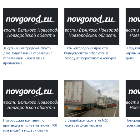
За сутки в Новгородской области
Пять новгородских проектов
В Окулов
двое водителей не справились с
благоустройства поборются за
кирпична
управлением и врезались в
победу во всероссийском конкурсе
депо
препятствие
Новгородская компания по
В Валдайском округе на М10
Новгоро
производству прицепов вложит 400
насмерть сбили человека
грозах, л
млн рублей в модернизацию