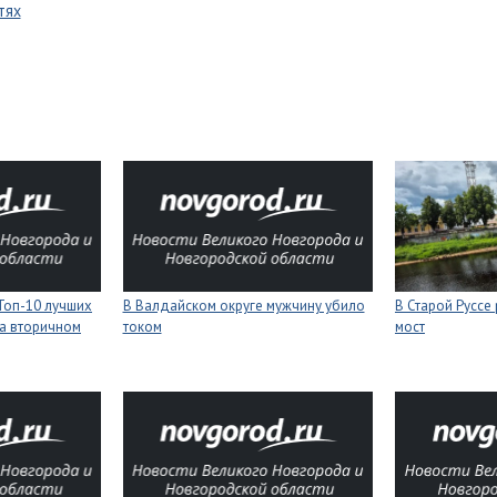
тях
Топ-10 лучших
В Валдайском округе мужчину убило
В Старой Руссе
а вторичном
током
мост