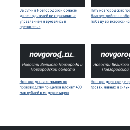
За сутки в Новгородской области
Пять новгородских пр
двое водителей не справились с
благоустройства побо
управлением и врезались в
победу во всероссийс
препятствие
Новгородская компания по
Новгородцев предупр
производству прицепов вложит 400
грозах, ливнях и силь
млн рублей в модернизацию