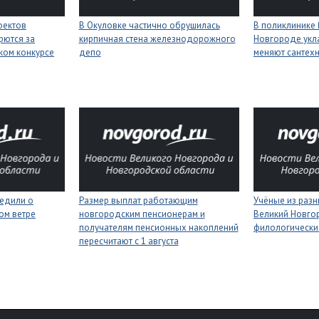
оектов
В Окуловке частично обрушилась
В поликлинике
рются за
кирпичная стена железнодорожного
Новгороде укл
ком конкурсе
депо
меняют сантех
едили о
Размер выплат работающим
Учёные из разн
ном ветре
новгородским пенсионерам и
Великий Новго
получателям пенсионных накоплений
филологически
пересчитают с 1 августа