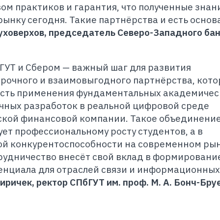
ом практиков и гарантия, что полученные знан
 рынку сегодня. Такие партнёрства и есть основ
уховерхов, председатель Северо-Западного ба
ГУТ и Сбером — важный шаг для развития
срочного и взаимовыгодного партнёрства, кото
сть применения фундаментальных академичес
учных разработок в реальной цифровой среде
ской финансовой компании. Такое объединени
ет профессиональному росту студентов, а в
кой конкурентоспособности на современном ры
трудничество внесёт свой вклад в формировани
енциала для отраслей связи и информационных
иричек, ректор СПбГУТ им. проф. М. А. Бонч-Бру