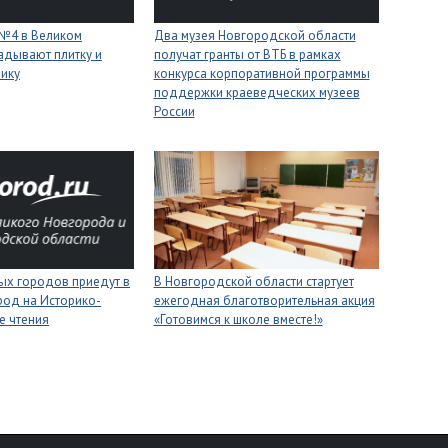
 №4 в Великом
Два музея Новгородской области
адывают плитку и
получат гранты от ВТБ в рамках
нику
конкурса корпоративной программы
поддержки краеведческих музеев
России
ых городов приедут в
В Новгородской области стартует
род на Историко-
ежегодная благотворительная акция
е чтения
«Готовимся к школе вместе!»