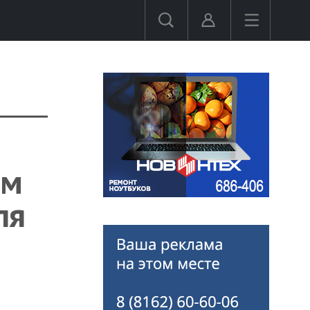
им
ля