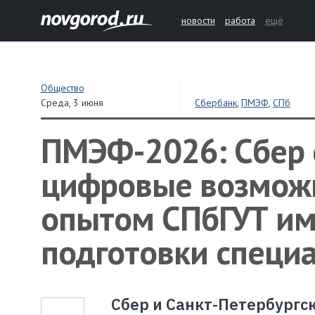
новости
работа
ещё
Общество
Среда,
3 июня
Сбербанк
,
ПМЭФ
,
СПб
ПМЭФ-2026: Сбер 
цифровые возможн
опытом СПбГУТ им
подготовки специ
Сбер и Санкт-Петербургс