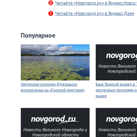
Читайте «Новгород.ру» в Яндекс.Новос
Читайте «Новгород.ру» в Яндекс.Дзен
Популярное
Авторские колонки: Идеальное
Банк Уралсиб вошел в 
воскресенье на «Горской пристани»
ипотечных программ н
рынке