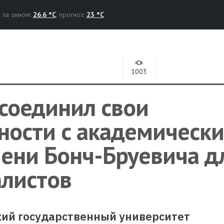
за окном:
26.6 °C
, прогноз:
23 °C
1003
соединил свои
ости с академическ
ени Бонч-Бруевича д
алистов
кий государственный университет