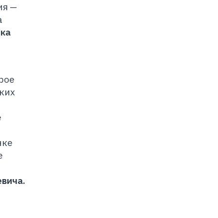
ия —
а
нка
рое
ких
е
нке
е
евича.