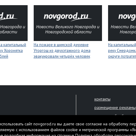
на капитальный
На пожаре в шимской деревне
На капитальный
ку Хоронятка
Уторгош из двухэтажного дома
реку Смердомк
ублей
эвакуировали четырёх человек
округе потратя
контакты
размещение рекламы
политика обработки 
решена только с письменного
спользовать сайт novgorod.ru вы даете свое согласие на обработку пе
Настоящий ресурс мо
ляемую с использованием файлов cookie и метрической программы «Я
екламы.
ее подробная информация на странице
Политика обработки персональ