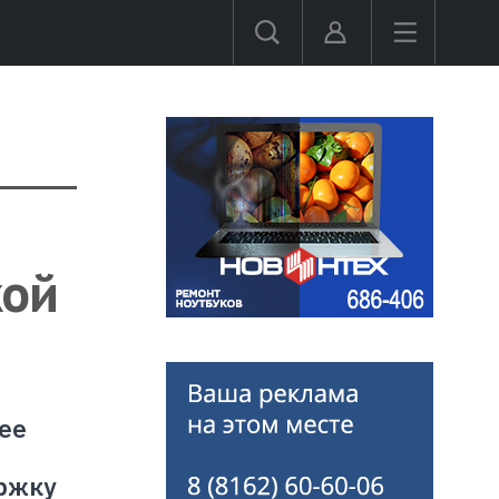
кой
ее
ржку