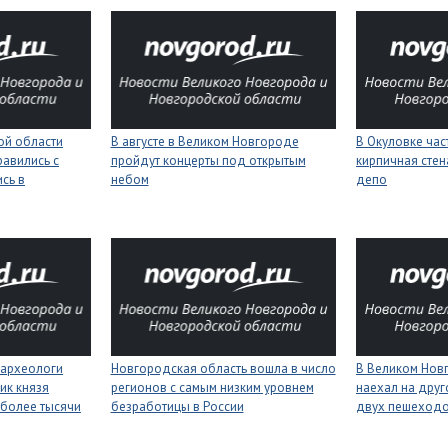
ой области
В августе в Великом Новгороде
В Окуловке ча
равились с
пройдут концерты под открытым
кирпичная сте
сь в
небом
депо
 археологи
Новгородская область вошла в число
В Великом Нов
ик князя
регионов с самым низким уровнем
наехал на друг
более тысячи
безработицы в России
двух пешеход