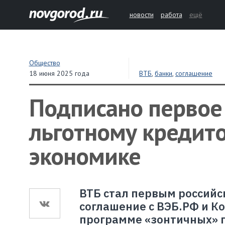
новости
работа
ещё
Общество
18 июня 2025 года
ВТБ
,
банки
,
соглашение
Подписано первое
льготному кредит
экономике
ВТБ стал первым россий
соглашение с ВЭБ.РФ и К
программе «
зонтичных» 