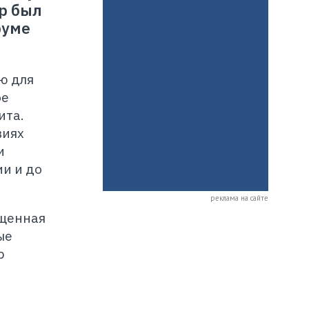
р был
руме
ю для
ое
ита.
виях
и
ии и до
реклама на сайте
ощенная
ые
р