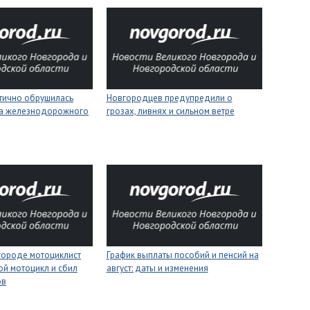
стично обрушилась
Новгородцев предупредили о
на железнодорожного
грозах, ливнях и сильном ветре
городе мотоциклист
График выплаты пособий и пенсий на
ой мотоцикл и сбил
август: даты и изменения
ов