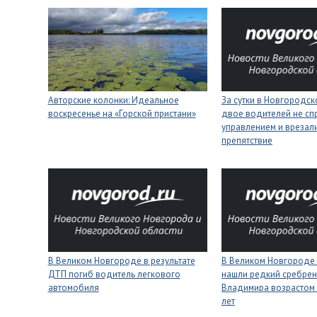
Авторские колонки: Идеальное
За сутки в Новгородск
воскресенье на «Горской пристани»
двое водителей не сп
управлением и врезали
препятствие
В Великом Новгороде в результате
В Великом Новгороде
ДТП погиб водитель легкового
нашли редкий сребрен
автомобиля
Владимира возрастом 
лет