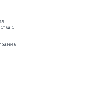
ия
ства с
ограмма