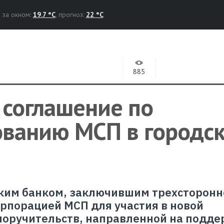
за окном:
19.7 °C
, прогноз:
22 °C
885
 соглашение по
ованию МСП в городс
ским банком, заключившим трехсторонн
орпорацией МСП для участия в новой
поручительств, направленной на подде