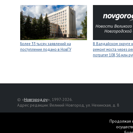
Более 33 тысяч заявлений на
В Валдайском округе 
поступление подано в НовГУ
ремонт моста через ре
потратят 108,56 млн р
© «
Новгород.ру
», 1997-2026.
Адрес редакции: Великий Новгород, ул. Нехинская, д. 8
Републикация текстов, фотографий и другой информации раз
разрешения авторов.
Продолжая и
осуществ
Материалы, помеченные значком
, публикуются на правах р
Бол