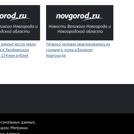
 ремонт моста через
Четверо человек эвакуировались из
а в Хвойнинском
горящего дома в Великом
т 154 млн рублей
Новгороде
персональных данных
рсональных данных,
жет содержать материалы 16+.
ндекс Метрика».
ных данных
.