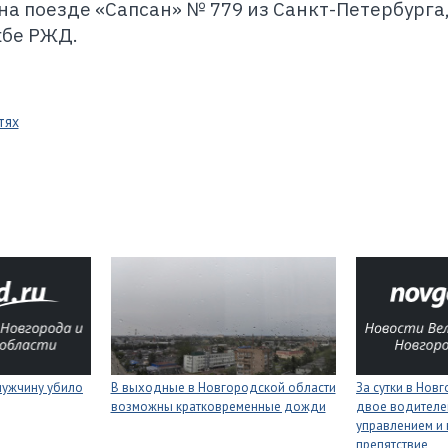
а поезде «Сапсан» № 779 из Санкт-Петербурга,
жбе РЖД.
тях
мужчину убило
В выходные в Новгородской области
За сутки в Нов
возможны кратковременные дожди
двое водителей
управлением и 
препятствие