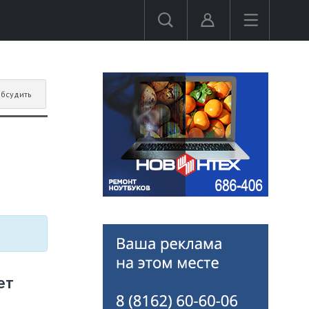
бсудить
ет