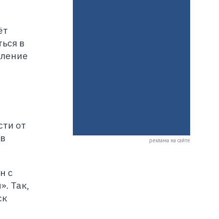
ёт
ься в
вление
сти от
 в
реклама на сайте
н с
. Так,
ск