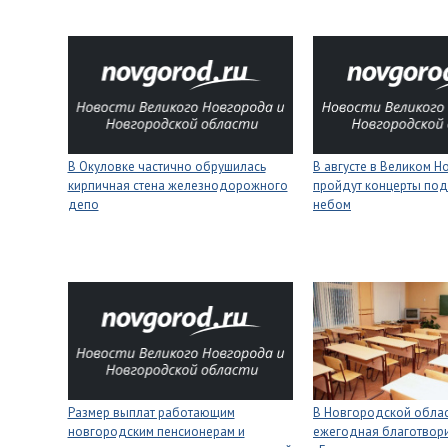
В Окуловке частично обрушилась
В августе в Великом 
кирпичная стена железнодорожного
пройдут концерты под
депо
небом
Размер выплат работающим
В Новгородской облас
новгородским пенсионерам и
ежегодная благотвори