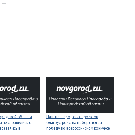
 —
городской области
Пять новгородских проектов
 не справились с
благоустройства поборются за
врезались в
победу во всероссийском конкурсе