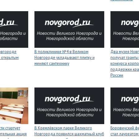
Новгороде
В поликлинике №4 в Великом
Два музея Нов
 открытым
Новгороде укладывают плитку и
получат гранты
меняют сантехнику
конкурса корп
поддержки кра
России
ти стартует
В Кремлёвском парке Великого
Боровичский ф
тельная акция
Новгорода появился шахматный клуб
стал лауреатом