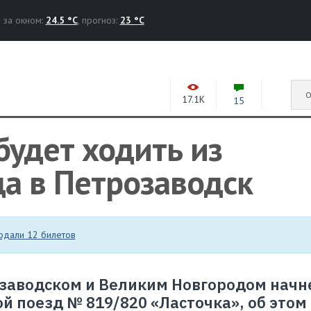
за окном:
24.5 °C
, прогноз:
23 °C
О
17.1K
15
будет ходить из
а в Петрозаводск
одали 12 билетов
озаводском и Великим Новгородом начн
й поезд № 819/820 «Ласточка», об этом