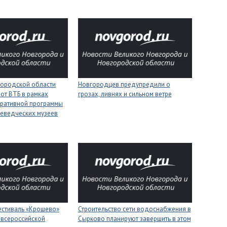
городской области
Новгородцев предупредили о
 от ВТБ в рамках
грозах, ливнях и сильном ветре
оративной программы
еведческих музеев
естиваль «Крошево»
Строительство сети водоснабжения в
 всероссийской
Сырково планируют завершить в этом