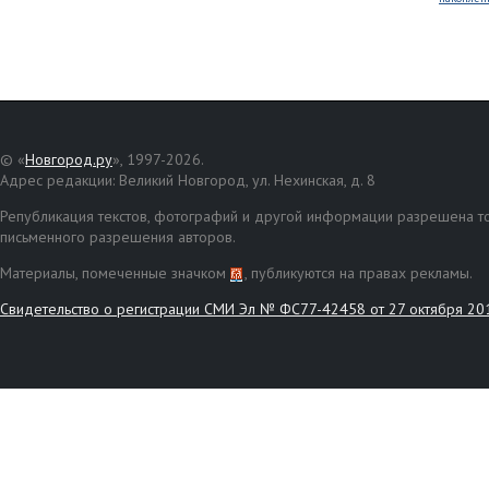
© «
Новгород.ру
», 1997-2026.
Адрес редакции: Великий Новгород, ул. Нехинская, д. 8
Републикация текстов, фотографий и другой информации разрешена то
письменного разрешения авторов.
Материалы, помеченные значком
, публикуются на правах рекламы.
Свидетельство о регистрации СМИ Эл № ФС77-42458 от 27 октября 20