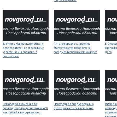
вторичном рынке
За сутки в Новгородской области
Пять новгородских проектов
В Окулов
двое водителей не справились с
благоустройства поборются за
кирпична
управлением и врезались в
победу во всероссийском конкурсе
депо
препятствие
Новгородская компания по
Новгородцев предупредили о
Размер 
производству прицепов вложит 400
грозах, ливнях и сильном ветре
новгород
млн рублей в модернизацию
получате
накоплен