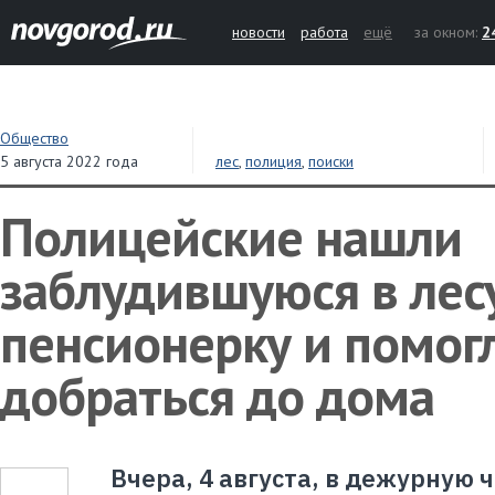
новости
работа
ещё
за окном:
2
Общество
5 августа 2022 года
лес
,
полиция
,
поиски
Полицейские нашли
заблудившуюся в лес
пенсионерку и помог
добраться до дома
Вчера, 4 августа, в дежурную 