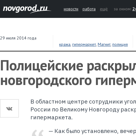
новости
работа
ещё
за окном:
2
29 июля 2014 года
кража
,
гипермаркет
,
Магнит
,
полиция
Полицейские раскрыл
новгородского гипер
В областном центре сотрудники уго
России по Великому Новгороду раск
гипермаркета.
— Как было установлено, вече