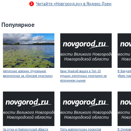
Читайте «Новгород.ру» в Яндекс.Дзен
Популярное
Авторские колонки: Идеальное
Банк Уралсиб вошел в Топ-10
В Валдай
воскресенье на «Горской пристани»
лучших ипотечных программ на
убило то
вторичном рынке
За сутки в Новгородской области
Пять новгородских проектов
В Окулов