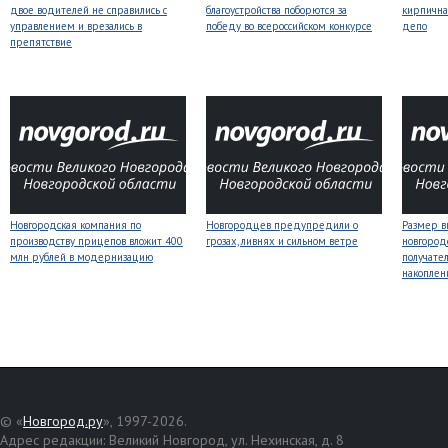
двое водителей не справились с
благоустройства поборются за
кирпична
управлением и врезались в
победу во всероссийском конкурсе
депо
препятствие
Новгородская компания по
Новгородцев предупредили о
Размер 
производству прицепов вложит 400
грозах, ливнях и сильном ветре
новгород
млн рублей в модернизацию
получате
накоплен
© «
Новгород.ру
», 1997-2026.
Адрес редакции: Великий Новгород, ул. Нехинская, д. 8