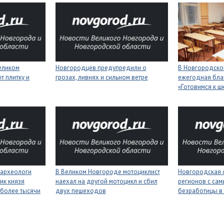
еликом
Новгородцев предупредили о
В Новгородской
 плитку и
грозах, ливнях и сильном ветре
ежегодная бла
«Готовимся к ш
 археологи
В Великом Новгороде мотоциклист
Новгородская 
ик князя
наехал на другой мотоцикл и сбил
регионов с сам
более тысячи
двух пешеходов
безработицы в