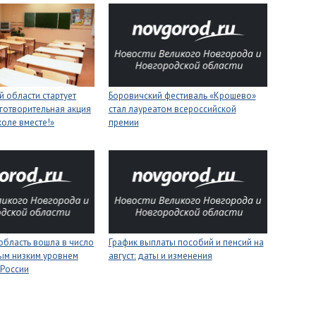
 области стартует
Боровичский фестиваль «Крошево»
готворительная акция
стал лауреатом всероссийской
коле вместе!»
премии
область вошла в число
График выплаты пособий и пенсий на
ым низким уровнем
август: даты и изменения
 России