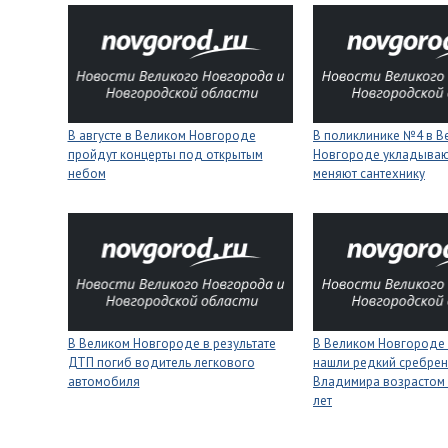
В августе в Великом Новгороде
В поликлинике №4 в В
пройдут концерты под открытым
Новгороде укладывают
небом
меняют сантехнику
В Великом Новгороде в результате
В Великом Новгороде
ДТП погиб водитель легкового
нашли редкий сребрен
автомобиля
Владимира возрастом 
лет