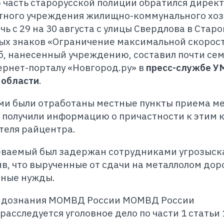
ю часть старорусской полиции обратился дирек
ного учреждения жилищно-коммунального хоз
чь с 29 на 30 августа с улицы Свердлова в Старо
ых знаков «Ограничение максимальной скорост
, нанесенный учреждению, составил почти сем
ернет-порталу «Новгород.ру» в
пресс-службе 
 области
.
и были отработаны местные пункты приема ме
е получили информацию о причастности к этим
теля райцентра.
еваемый был задержан сотрудниками угрозыска
ив, что вырученные от сдачи на металлолом до
чные нужды.
м дознания МОМВД России МОМВД России
асследуется уголовное дело по части 1 статьи 