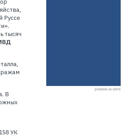
тор
яйства,
й Руссе
и».
ь тысяч
УМВД
талла,
 кражам
реклама на сайте
. В
рожных
158 УК