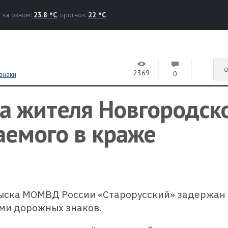
за окном:
23.8 °C
, прогноз:
22 °C
О
2369
0
знаки
а жителя Новгородск
аемого в краже
зыска МОМВД России «Старорусский» задержан
ми дорожных знаков.