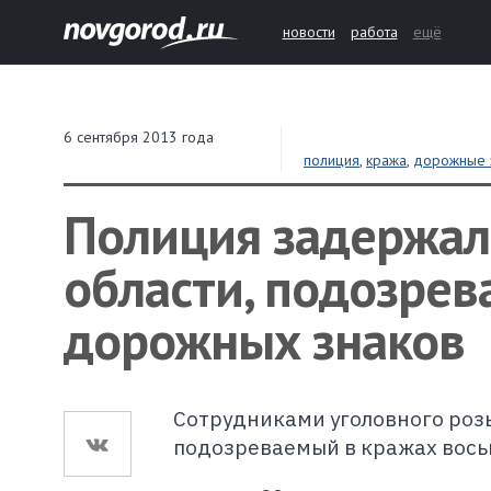
новости
работа
ещё
6 сентября 2013 года
полиция
,
кража
,
дорожные 
Полиция задержал
области, подозрев
дорожных знаков
Сотрудниками уголовного ро
подозреваемый в кражах вось