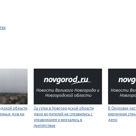
тях
одской области
За сутки в Новгородской области
В Окуловке ча
менные дожди
двое водителей не справились с
кирпичная сте
управлением и врезались в
депо
препятствие