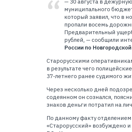
— 30 августа в дежурну
муниципального бюджет
который заявил, что в но
пропали восемь дорожн
Предварительный ущерб
рублей, — сообщили инт
России по Новгородской
Старорусскими оперативникам
в результате чего полицейски
37-летнего ранее судимого жи
Через несколько дней подозр
содеянном он сознался, поясн
знаков деньги потратил на ли
По данному факту отделение
«Старорусский» возбуждено и р