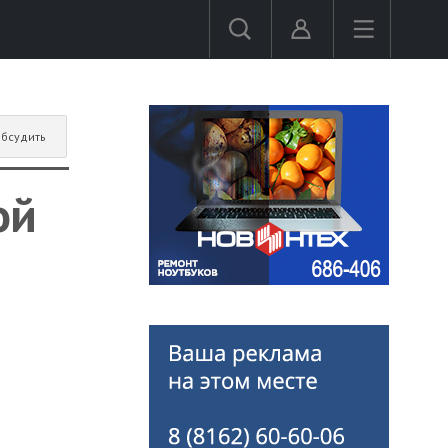
бсудить
ой