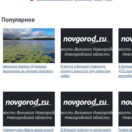
Популярное
Авторские колонки: Идеальное
В августе в Великом Новгороде
В Велико
воскресенье на «Горской пристани»
пройдут концерты под открытым
ДТП поги
небом
автомоби
Новгородская область вошла в число
В Великом Новгороде мотоциклист
График в