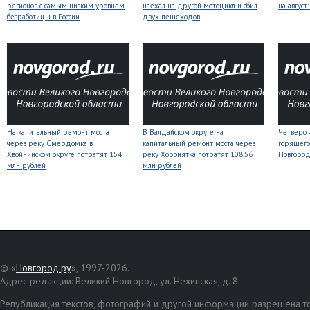
регионов с самым низким уровнем
наехал на другой мотоцикл и сбил
на авгус
безработицы в России
двух пешеходов
На капитальный ремонт моста
В Валдайском округе на
Четверо 
через реку Смердомка в
капитальный ремонт моста через
горящего
Хвойнинском округе потратят 154
реку Хоронятка потратят 108,56
Новгоро
млн рублей
млн рублей
© «
Новгород.ру
», 1997-2026.
Адрес редакции: Великий Новгород, ул. Нехинская, д. 8
Републикация текстов, фотографий и другой информации разрешена то