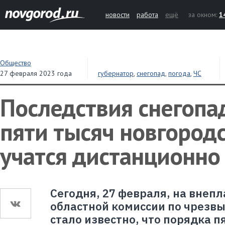
новости
работа
ещё
за окном:
1
Общество
27 февраля 2023 года
губернатор
,
снегопад
,
погода
,
ЧС
Последствия снегопа
пяти тысяч новгород
учатся дистанционно
Сегодня, 27 февраля, на внеп
областной комиссии по чрезв
стало известно, что порядка п