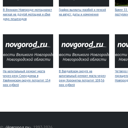
В Великом Новгороде мотоциклист
График выплаты пособий и пенсий
Более 33
наехал на другой мотоцикл и сбил
на август: даты и изменения
поступле
двух пешеходов
На капитальный ремонт моста
В Валдайском округе на
Четверо 
через реку Смердомка в
капитальный ремонт моста через
горящего
Хвойнинском округе потратят 154
реку Хоронятка потратят 108,56
Новгоро
млн рублей
млн рублей
© «
Новгород.ру
», 1997-2026.