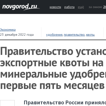
новости
работа
ещё
за окном:
2
Экономика
23 декабря 2022 года
удобрения
,
правительство
,
квоты
,
экспорт
Правительство устан
экспортные квоты на
минеральные удобре
первые пять месяцев
Правительство России принял