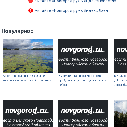
Читайте «Новгород.ру» в Яндекс.Новостях
Читайте «Новгород.ру» в Яндекс.Дзен
Популярное
Авторские колонки: Идеальное
В августе в Великом Новгороде
В Велико
воскресенье на «Горской пристани»
пройдут концерты под открытым
ДТП поги
небом
автомоби