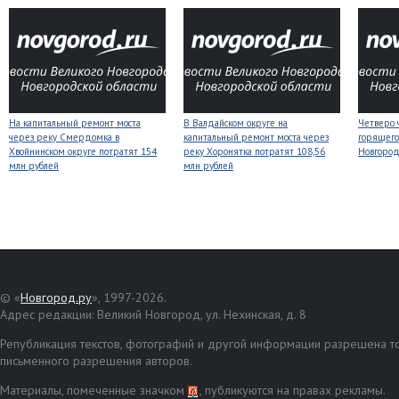
На капитальный ремонт моста
В Валдайском округе на
Четверо 
через реку Смердомка в
капитальный ремонт моста через
горящего
Хвойнинском округе потратят 154
реку Хоронятка потратят 108,56
Новгоро
млн рублей
млн рублей
© «
Новгород.ру
», 1997-2026.
Адрес редакции: Великий Новгород, ул. Нехинская, д. 8
Републикация текстов, фотографий и другой информации разрешена то
письменного разрешения авторов.
Материалы, помеченные значком
, публикуются на правах рекламы.