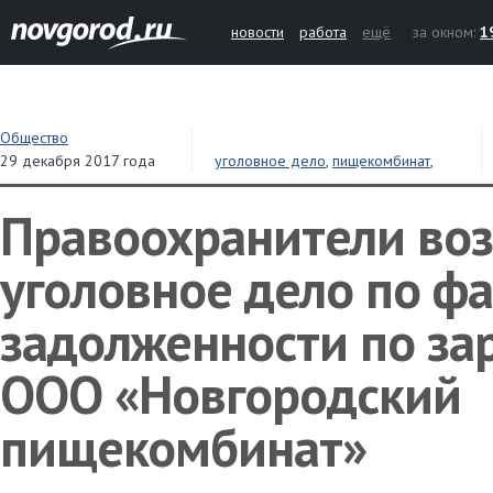
новости
работа
ещё
за окном:
1
Общество
29 декабря 2017 года
уголовное дело
,
пищекомбинат
,
долги
,
зарплата
Правоохранители во
уголовное дело по фа
задолженности по за
ООО «Новгородский
пищекомбинат»