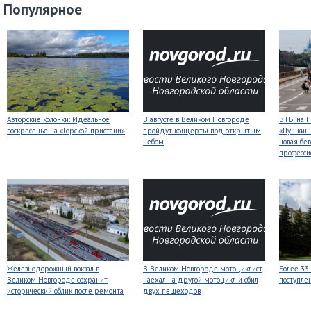
Популярное
Авторские колонки: Идеальное
В августе в Великом Новгороде
ВТБ: на 
воскресенье на «Горской пристани»
пройдут концерты под открытым
«Пушкин 
небом
новая бег
професси
Железнодорожный вокзал в
В Великом Новгороде мотоциклист
Более 33
Великом Новгороде сохранит
наехал на другой мотоцикл и сбил
поступле
исторический облик после ремонта
двух пешеходов