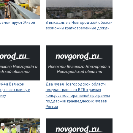
 ремонтируют Живой
В выходные в Новгородской области
возможны кратковременные дожди
 №4 в Великом
Два музея Новгородской области
адывают плитку и
получат гранты от ВТБ в рамках
нику
конкурса корпоративной программы
поддержки краеведческих музеев
России