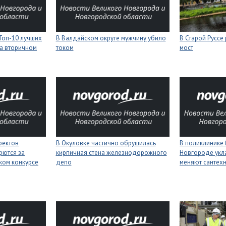
Топ-10 лучших
В Валдайском округе мужчину убило
В Старой Руссе
а вторичном
током
мост
оектов
В Окуловке частично обрушилась
В поликлинике
рются за
кирпичная стена железнодорожного
Новгороде укл
ком конкурсе
депо
меняют сантех