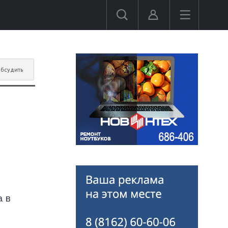
бсудить
а в