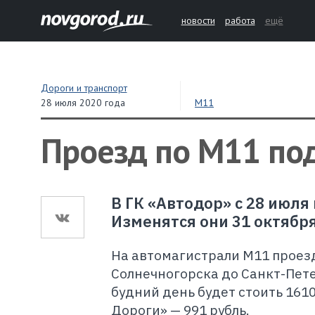
новости
работа
ещё
Дороги и транспорт
28 июля 2020 года
М11
Проезд по М11 по
В ГК «Автодор» с 28 июл
Изменятся они 31 октября
На автомагистрали М11 проезд
Солнечногорска до Санкт-Петер
будний день будет стоить 161
Дороги» — 991 рубль.