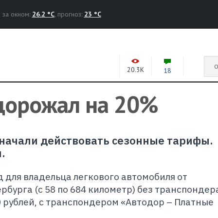
за окном:
26.2 °C
, прогноз:
23 °C
О
20.3K
18
дорожал на 20%
я начали действовать сезонные тарифы.
.
 для владельца легкового автомобиля от
бурга (с 58 по 684 километр) без транспондер
0 рублей, с транспондером «Автодор – Платные