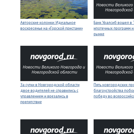
Авторские колонки: Идеальное
Банк Уралсиб вошел в 
воскресенье на «Горской пристани»
ипотечных программ н
рынке
За сутки в Новгородской области
Пять новгородских пр
двое водителей не справились с
благоустройства побо
управлением и врезались в
победу во всероссийс
препятствие