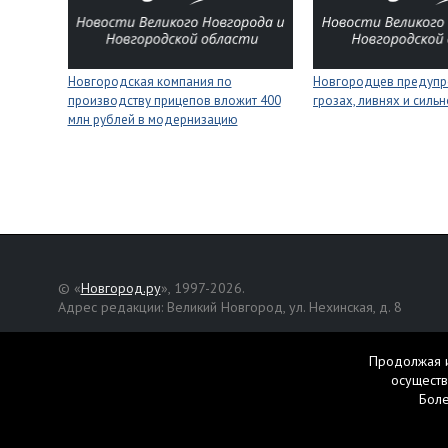
Новгородская компания по
Новгородцев предупр
производству прицепов вложит 400
грозах, ливнях и силь
млн рублей в модернизацию
© «
Новгород.ру
», 1997-2026.
Адрес редакции: Великий Новгород, ул. Нехинская, д. 8
Републикация текстов, фотографий и другой информации раз
разрешения авторов.
Продолжая и
осуществ
Материалы, помеченные значком
, публикуются на правах р
Бол
Свидетельство о регистрации СМИ Эл № ФС77-42458 от 27 ок