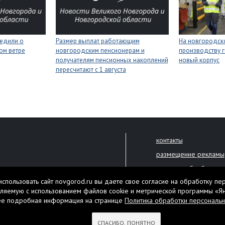
едили о
Размер выплат работающим
На новгородск
ном ветре
новгородским пенсионерам и
производству г
получателям пенсионных накоплений
новый корпус
пересчитают с 1 августа
контакты
размещение рекламы
политика обработки 
решена только с письменного
спользовать сайт novgorod.ru вы даете свое согласие на обработку пе
Настоящий ресурс мо
ляемую с использованием файлов cookie и метрической программы «Я
екламы.
ее подробная информация на странице
Политика обработки персональ
Нашли ошибку? Выдели
тября 2010 года
СПАСИБО, ПОНЯТНО