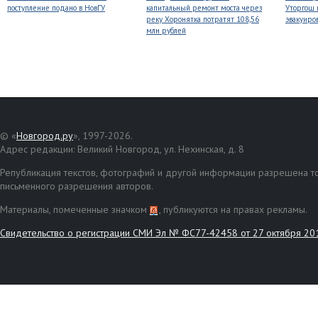
поступление подано в НовГУ
капитальный ремонт моста через
Уторгош 
реку Хоронятка потратят 108,56
эвакуиро
млн рублей
© «
Новгород.ру
», 1997-2026.
Адрес редакции: Великий Новгород, ул. Нехинская, д. 8
Републикация текстов, фотографий и другой информации разрешена то
письменного разрешения авторов.
Материалы, помеченные значком
, публикуются на правах рекламы.
Свидетельство о регистрации СМИ Эл № ФС77-42458 от 27 октября 20