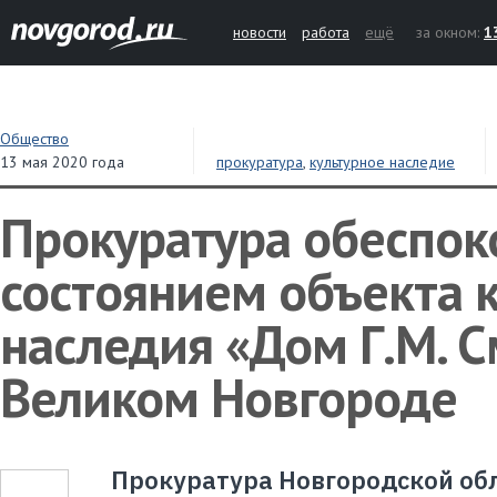
новости
работа
ещё
за окном:
1
Общество
13 мая 2020 года
прокуратура
,
культурное наследие
Прокуратура обеспок
состоянием объекта 
наследия «Дом Г.М. С
Великом Новгороде
Прокуратура Новгородской об