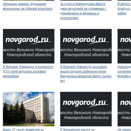
Авторские колонки: Идеальное
За сутки в Новгородской области
В август
воскресенье на «Горской пристани»
двое водителей не справились с
пройдут
управлением и врезались в
небом
препятствие
В Великом Новгороде в результате
В Великом Новгороде археологи
Новгородс
ДТП погиб водитель легкового
нашли редкий сребреник князя
регионов
автомобиля
Владимира возрастом более тысячи
безработ
лет
Более 33 тысяч заявлений на
В Валдайском округе на
На пожар