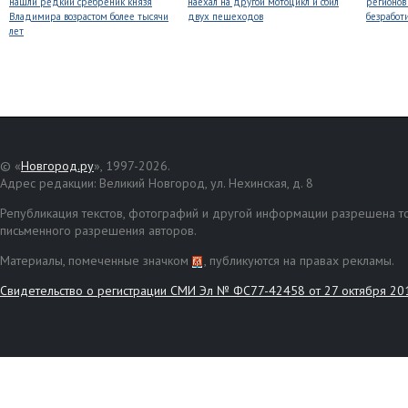
нашли редкий сребреник князя
наехал на другой мотоцикл и сбил
регионов
Владимира возрастом более тысячи
двух пешеходов
безработ
лет
© «
Новгород.ру
», 1997-2026.
Адрес редакции: Великий Новгород, ул. Нехинская, д. 8
Републикация текстов, фотографий и другой информации разрешена то
письменного разрешения авторов.
Материалы, помеченные значком
, публикуются на правах рекламы.
Свидетельство о регистрации СМИ Эл № ФС77-42458 от 27 октября 20