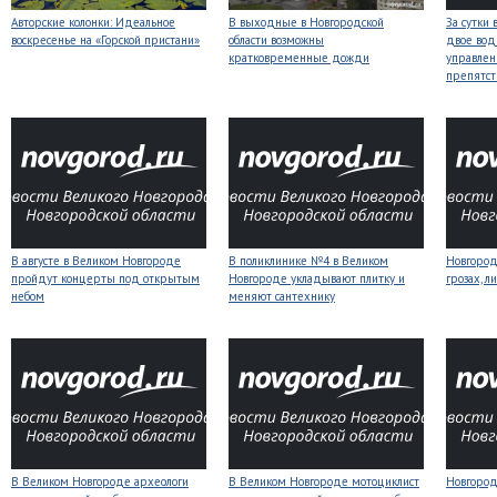
Авторские колонки: Идеальное
В выходные в Новгородской
За сутки 
воскресенье на «Горской пристани»
области возможны
двое вод
кратковременные дожди
управлен
препятст
В августе в Великом Новгороде
В поликлинике №4 в Великом
Новгоро
пройдут концерты под открытым
Новгороде укладывают плитку и
грозах, л
небом
меняют сантехнику
В Великом Новгороде археологи
В Великом Новгороде мотоциклист
Новгородс