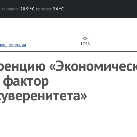
за окном:
20.9 °C
, прогноз:
24 °C
1756
,
конференции
ренцию «Экономичес
 фактор
суверенитета»