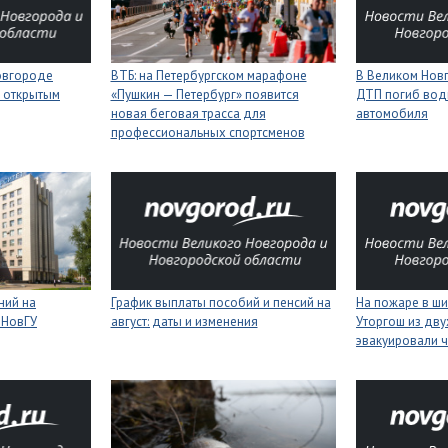
Новгороде
ВТБ: на Петербургском марафоне
В Великом Новг
 открытым
«Пушкин — Петербург» появится
ДТП погиб вод
новая беговая трасса для
автомобиля
профессиональных спортсменов
ний на
График выплаты пособий и пенсий на
На пожаре в ш
 НовГУ
август: даты и изменения
Уторгош из дв
эвакуировали 