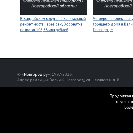
В Валдайском округе на капитальный
Четверо человек эвак
ремонт моста через реку Хоронятка
горящего дома в Вел
потратят 108,56 млн рублей
Новгороде
© «
Новгород.ру
», 1997-2026.
Адрес редакции: Великий Новгород, ул. Нехинская, д. 8
Републикация текстов, фотографий и другой информации раз
разрешения авторов.
Продолжая и
осуществ
Материалы, помеченные значком
, публикуются на правах р
Бол
Свидетельство о регистрации СМИ Эл № ФС77-42458 от 27 ок