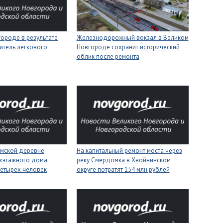
ороде в результате
Железнодорожный вокзал в Великом
итель легкового
Новгороде сохранит исторический
облик после ремонта
имской деревне
На капитальный ремонт моста через
ухэтажного дома
реку Смердомка в Хвойнинском
четырёх человек
округе потратят 154 млн рублей