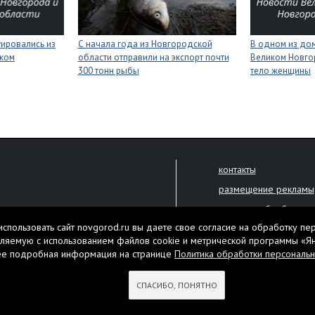
уировались из
С начала года из Новгородской
В одном из дом
иком
области отправили на экспорт почти
Великом Новго
300 тонн рыбы
тело женщины
контакты
размещение рекламы
политика обработки 
решена только с письменного
спользовать сайт novgorod.ru вы даете свое согласие на обработку пе
Настоящий ресурс мо
ляемую с использованием файлов cookie и метрической программы «Я
екламы.
ее подробная информация на странице
Политика обработки персональ
Нашли ошибку? Выдели
тября 2010 года
СПАСИБО, ПОНЯТНО