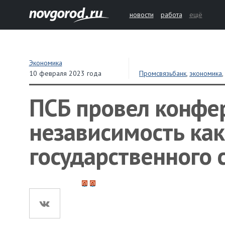
новости
работа
ещё
Экономика
10 февраля 2023 года
Промсвязьбанк
,
экономика
ПСБ провел конфе
независимость как
государственного 