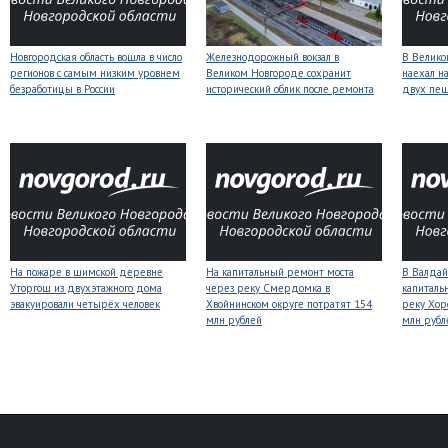
Новгородская область вошла в число
Железнодорожный вокзал в
В Велико
регионов с самым низким уровнем
Великом Новгороде сохранит
наехал н
безработицы в России
исторический облик после ремонта
двух пе
На пожаре в шимской деревне
На капитальный ремонт моста
В Валдай
Уторгош из двухэтажного дома
через реку Смердомка в
капиталь
эвакуировали четырёх человек
Хвойнинском округе потратят 154
реку Хор
млн рублей
млн рубл