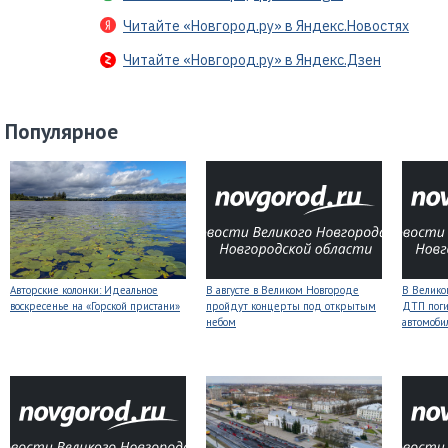
Читайте «Новгород.ру» в Яндекс.Новостях
Читайте «Новгород.ру» в Яндекс.Дзен
Популярное
Авторские колонки: Идеальное
В августе в Великом Новгороде
В Велико
воскресенье на «Горской пристани»
пройдут концерты под открытым
ДТП поги
небом
автомоби