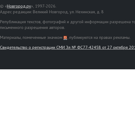
© «
Новгород.ру
», 1997-2026.
Адрес редакции: Великий Новгород, ул. Нехинская, д. 8
Републикация текстов, фотографий и другой информации разрешена то
письменного разрешения авторов.
Материалы, помеченные значком
, публикуются на правах рекламы.
Свидетельство о регистрации СМИ Эл № ФС77-42458 от 27 октября 20