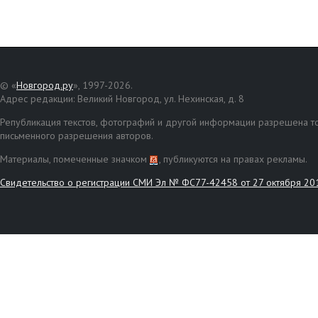
© «
Новгород.ру
», 1997-2026.
Адрес редакции: Великий Новгород, ул. Нехинская, д. 8
Републикация текстов, фотографий и другой информации разрешена то
письменного разрешения авторов.
Материалы, помеченные значком
, публикуются на правах рекламы.
Свидетельство о регистрации СМИ Эл № ФС77-42458 от 27 октября 20