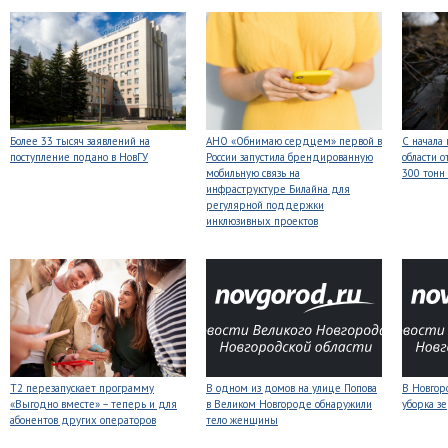
Более 33 тысяч заявлений на
АНО «Обнимаю сердцем» первой в
С начала
поступление подано в НовГУ
России запустила брендированную
области о
мобильную связь на
300 тонн
инфраструктуре Билайна для
регулярной поддержки
инклюзивных проектов
Т2 перезапускает программу
В одном из домов на улице Попова
В Новгоро
«Выгодно вместе» – теперь и для
в Великом Новгороде обнаружили
уборка з
абонентов других операторов
тело женщины