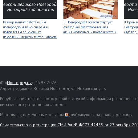
Размер выплат работающим
В Новгородской области стартует
В Кремлё
новгородским пенсионерам и
ежегодная благотворительная
Новгород
получателям пенсионных
акция «Готовимся к школе вместе!»
клуб под
накоплений пересчитают с 1 августа
© «
Новгород.ру
», 1997-2026.
Адрес редакции: Великий Новгород, ул. Нехинская, д. 8
Републикация текстов, фотографий и другой информации разрешена то
письменного разрешения авторов.
Материалы, помеченные значком
, публикуются на правах рекламы.
Свидетельство о регистрации СМИ Эл № ФС77-42458 от 27 октября 20