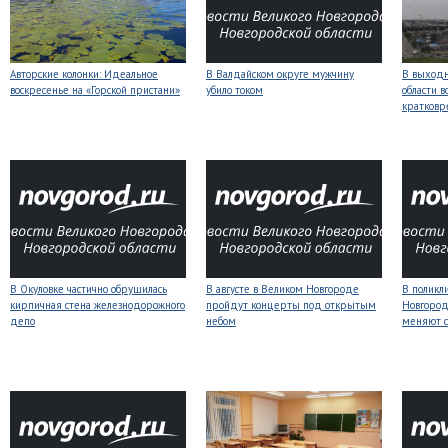
Авторские колонки: Идеальное
В Валдайском округе мужчину
В выходн
воскресенье на «Горской пристани»
убило током
области 
кратков
В Окуловке частично обрушилась
В августе в Великом Новгороде
В поликл
кирпичная стена железнодорожного
пройдут концерты под открытым
Новгород
депо
небом
меняют с