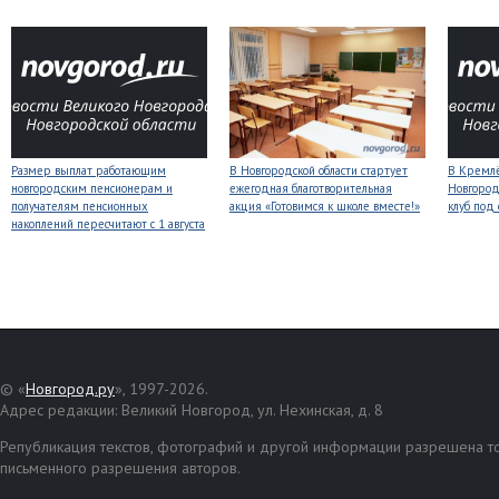
Размер выплат работающим
В Новгородской области стартует
В Кремлё
новгородским пенсионерам и
ежегодная благотворительная
Новгород
получателям пенсионных
акция «Готовимся к школе вместе!»
клуб под
накоплений пересчитают с 1 августа
© «
Новгород.ру
», 1997-2026.
Адрес редакции: Великий Новгород, ул. Нехинская, д. 8
Републикация текстов, фотографий и другой информации разрешена то
письменного разрешения авторов.