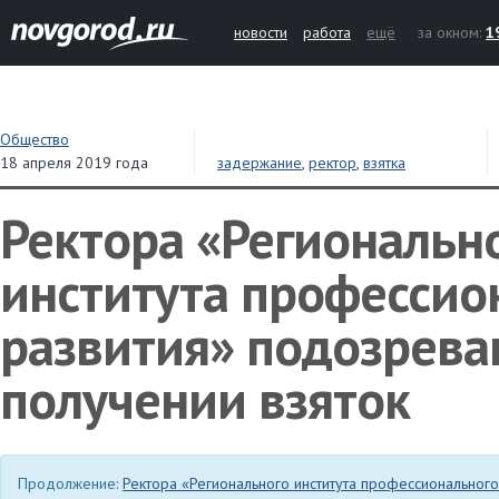
новости
работа
ещё
за окном:
1
Общество
18 апреля 2019 года
задержание
,
ректор
,
взятка
Ректора «Региональн
института профессио
развития» подозрева
получении взяток
Продолжение:
Ректора «Регионального института профессионального