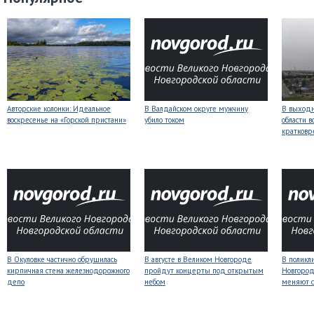
Авторские колонки: Идеальное
В Валдайском округе мужчину
В выходн
воскресенье на «Горской пристани»
убило током
области 
кратков
В Окуловке частично обрушилась
В августе в Великом Новгороде
В поликл
кирпичная стена железнодорожного
пройдут концерты под открытым
Новгород
депо
небом
меняют с