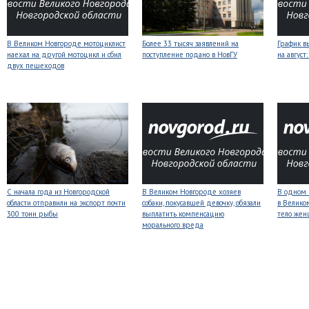
В Великом Новгороде мотоциклист
Более 33 тысяч заявлений на
График в
наехал на другой мотоцикл и сбил
поступление подано в НовГУ
на авгус
двух пешеходов
С начала года из Новгородской
В Великом Новгороде хозяев
В одном 
области отправили на экспорт почти
собаки, покусавшей девочку, обязали
в Велико
300 тонн рыбы
выплатить компенсацию
тело же
морального вреда