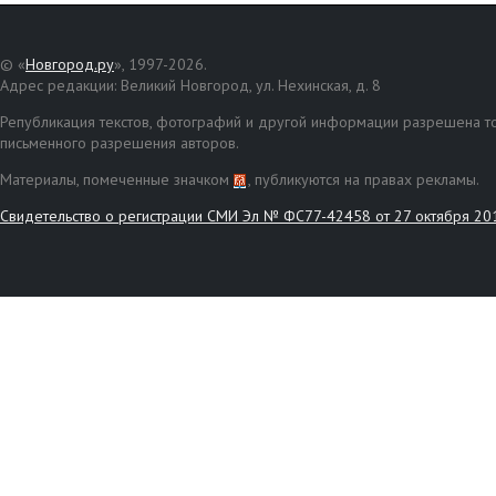
© «
Новгород.ру
», 1997-2026.
Адрес редакции: Великий Новгород, ул. Нехинская, д. 8
Републикация текстов, фотографий и другой информации разрешена то
письменного разрешения авторов.
Материалы, помеченные значком
, публикуются на правах рекламы.
Свидетельство о регистрации СМИ Эл № ФС77-42458 от 27 октября 20