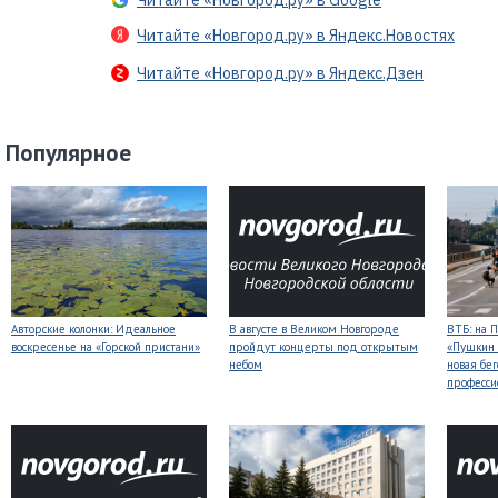
Читайте «Новгород.ру» в Google
Читайте «Новгород.ру» в Яндекс.Новостях
Читайте «Новгород.ру» в Яндекс.Дзен
Популярное
Авторские колонки: Идеальное
В августе в Великом Новгороде
ВТБ: на 
воскресенье на «Горской пристани»
пройдут концерты под открытым
«Пушкин 
небом
новая бег
професси