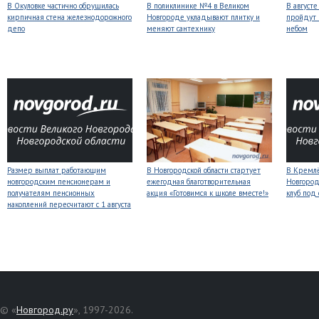
В Окуловке частично обрушилась
В поликлинике №4 в Великом
В август
кирпичная стена железнодорожного
Новгороде укладывают плитку и
пройдут
депо
меняют сантехнику
небом
Размер выплат работающим
В Новгородской области стартует
В Кремлё
новгородским пенсионерам и
ежегодная благотворительная
Новгород
получателям пенсионных
акция «Готовимся к школе вместе!»
клуб под
накоплений пересчитают с 1 августа
© «
Новгород.ру
», 1997-2026.