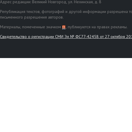
Адрес редакции: Великий Новгород, ул. Нехинская, д. 8
Републикация текстов, фотографий и другой информации разрешена то
письменного разрешения авторов.
Материалы, помеченные значком
, публикуются на правах рекламы.
Свидетельство о регистрации СМИ Эл № ФС77-42458 от 27 октября 20