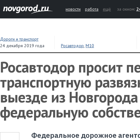
новости
работа
ещё
за окном:
2
Дороги и транспорт
24 декабря 2019 года
Росавтодор
,
М10
Росавтодор просит п
транспортную развяз
выезде из Новгорода
федеральную собств
Федеральное дорожное агентс