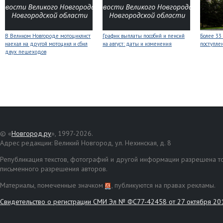
В Великом Новгороде мотоциклист
График выплаты пособий и пенсий
Более 33
наехал на другой мотоцикл и сбил
на август: даты и изменения
поступле
двух пешеходов
© «
Новгород.ру
», 1997-2026.
Адрес редакции: Великий Новгород, ул. Нехинская, д. 8
Републикация текстов, фотографий и другой информации разрешена то
письменного разрешения авторов.
Материалы, помеченные значком
, публикуются на правах рекламы.
Свидетельство о регистрации СМИ Эл № ФС77-42458 от 27 октября 20