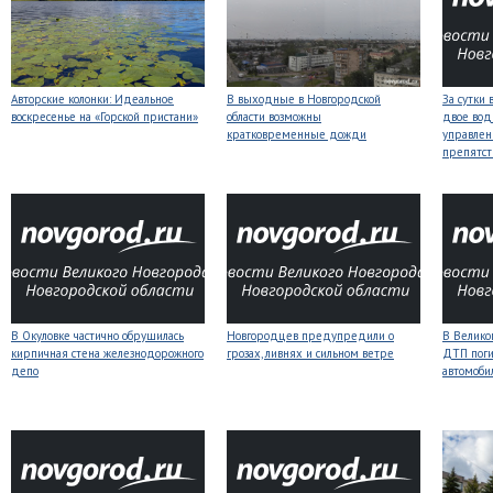
Авторские колонки: Идеальное
В выходные в Новгородской
За сутки 
воскресенье на «Горской пристани»
области возможны
двое вод
кратковременные дожди
управлен
препятст
В Окуловке частично обрушилась
Новгородцев предупредили о
В Велико
кирпичная стена железнодорожного
грозах, ливнях и сильном ветре
ДТП поги
депо
автомоби