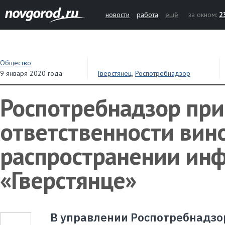
новости
работа
ещё
за окном:
2
Общество
9 января 2020 года
Гверстянец
,
Роспотребнадзор
Роспотребнадзор при
ответственности вин
распространении инф
«Гверстянце»
В управлении Роспотребнадзо