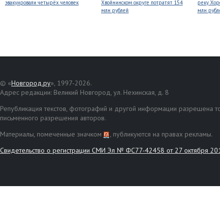
эвакуировали четырёх человек
Хвойнинском округе потратят 154
реку Хор
млн рублей
млн рубл
© «
Новгород.ру
», 1997-2026.
Адрес редакции: Великий Новгород, ул. Нехинская, д. 8
Републикация текстов, фотографий и другой информации разрешена то
письменного разрешения авторов.
Материалы, помеченные значком
, публикуются на правах рекламы.
Свидетельство о регистрации СМИ Эл № ФС77-42458 от 27 октября 20