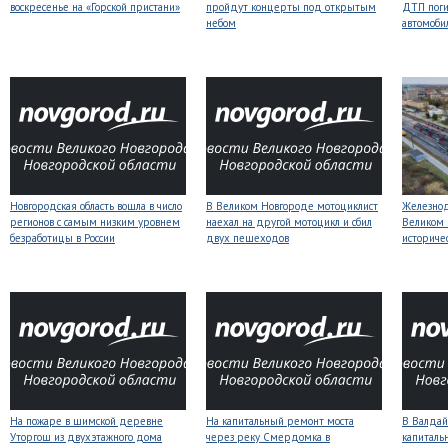
воскресенье на «Горской пристани»
пройдут концерты под открытым
ДТП поги
небом
автомоби
Новгородская область вошла в число
В Великом Новгороде мотоциклист
Железнод
регионов с самым низким уровнем
наехал на другой мотоцикл и сбил
Великом 
безработицы в России
двух пешеходов
историче
На пожаре в шимской деревне
На капитальный ремонт моста
В Валдай
Уторгош из двухэтажного дома
через реку Смердомка в
капиталь