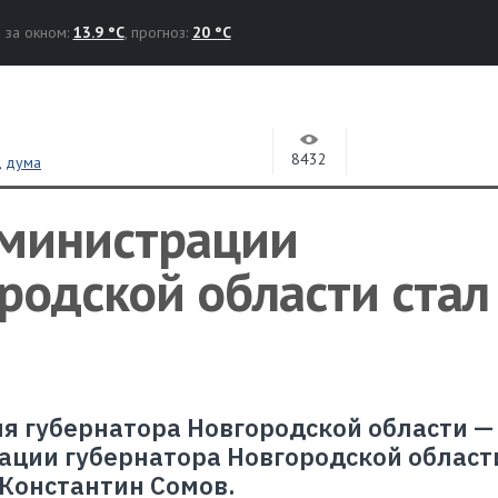
за окном:
13.9 °C
, прогноз:
20 °C
8432
,
дума
министрации
родской области стал
я губернатора Новгородской области —
ции губернатора Новгородской области
 Константин Сомов.