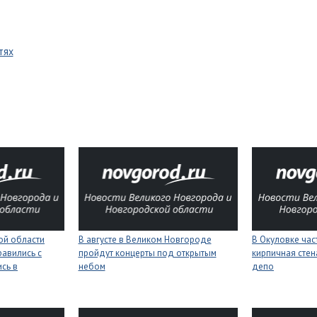
тях
ой области
В августе в Великом Новгороде
В Окуловке ча
равились с
пройдут концерты под открытым
кирпичная сте
сь в
небом
депо