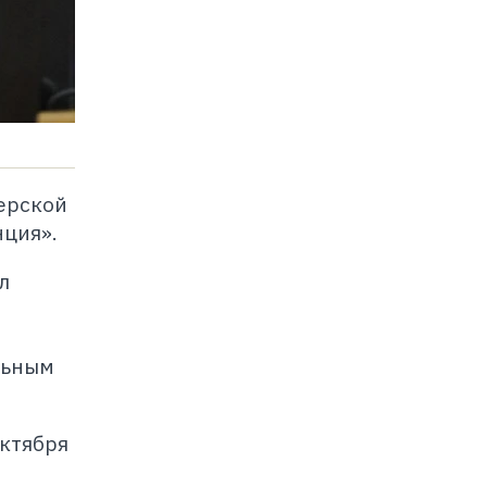
верской
ция».
л
льным
октября