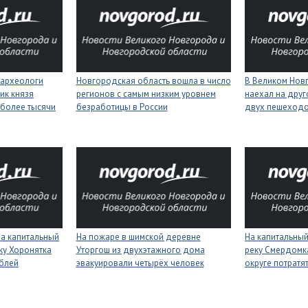
 археологи
Новгородская область вошла в число
В Великом Нов
ик князя
регионов с самым низким уровнем
наехал на друг
более тысячи
безработицы в России
двух пешеход
на капитальный
На пожаре в шимской деревне
На капитальный
ку Хоронятка
Уторгош из двухэтажного дома
реку Смердомк
ублей
эвакуировали четырёх человек
округе потратя