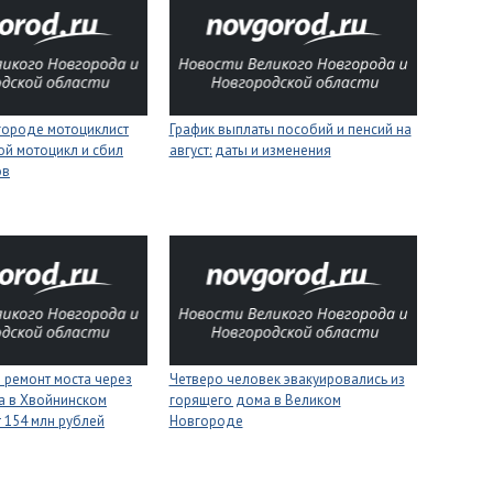
городе мотоциклист
График выплаты пособий и пенсий на
ой мотоцикл и сбил
август: даты и изменения
ов
 ремонт моста через
Четверо человек эвакуировались из
а в Хвойнинском
горящего дома в Великом
т 154 млн рублей
Новгороде