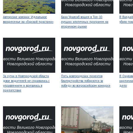
Авторские колонки: Идеальное
Банк Уралсиб вошел в Топ-10
В Валдай
воскресенье на «Горской пристани»
лучших ипотечных программ на
убило то
вторичном рынке
За сутки в Новгородской области
Пять новгородских проектов
В Окулов
двое водителей не справились с
благоустройства поборются за
кирпична
управлением и врезались в
победу во всероссийском конкурсе
депо
препятствие