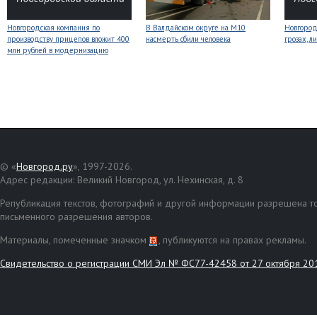
Новгородская компания по
В Валдайском округе на М10
Новгоро
производству прицепов вложит 400
насмерть сбили человека
грозах, л
млн рублей в модернизацию
© «
Новгород.ру
», 1997-2026.
Адрес редакции: Великий Новгород, ул. Нехинская, д. 8
Републикация текстов, фотографий и другой информации разрешена то
письменного разрешения авторов.
Материалы, помеченные значком
, публикуются на правах рекламы.
Свидетельство о регистрации СМИ Эл № ФС77-42458 от 27 октября 20