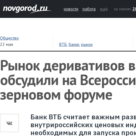
новости
работа
ещё
за окном:
2
Общество
22 мая
ВТБ
,
банки
,
рынок
Рынок деривативов 
обсудили на Всеросс
зерновом форуме
Банк ВТБ считает важным раз
внутрироссийских ценовых ин
необходимых для запуска пр