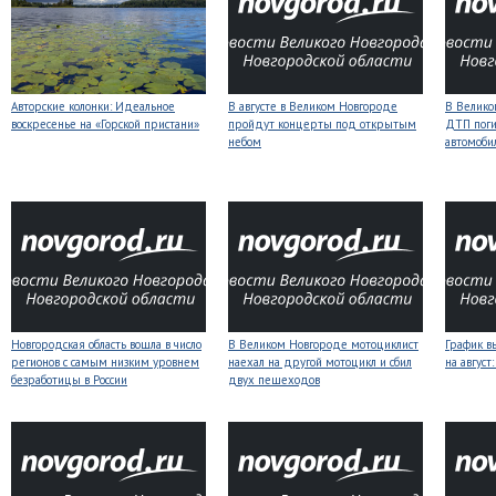
Авторские колонки: Идеальное
В августе в Великом Новгороде
В Велико
воскресенье на «Горской пристани»
пройдут концерты под открытым
ДТП поги
небом
автомоби
Новгородская область вошла в число
В Великом Новгороде мотоциклист
График в
регионов с самым низким уровнем
наехал на другой мотоцикл и сбил
на авгус
безработицы в России
двух пешеходов