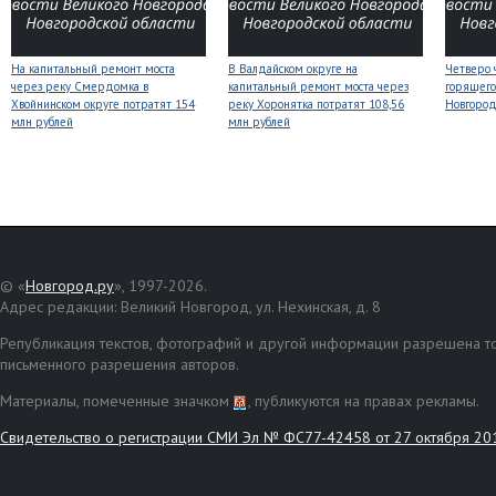
На капитальный ремонт моста
В Валдайском округе на
Четверо 
через реку Смердомка в
капитальный ремонт моста через
горящего
Хвойнинском округе потратят 154
реку Хоронятка потратят 108,56
Новгоро
млн рублей
млн рублей
© «
Новгород.ру
», 1997-2026.
Адрес редакции: Великий Новгород, ул. Нехинская, д. 8
Републикация текстов, фотографий и другой информации разрешена то
письменного разрешения авторов.
Материалы, помеченные значком
, публикуются на правах рекламы.
Свидетельство о регистрации СМИ Эл № ФС77-42458 от 27 октября 20