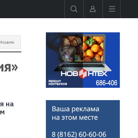
бсудить
ия»
я на
ом