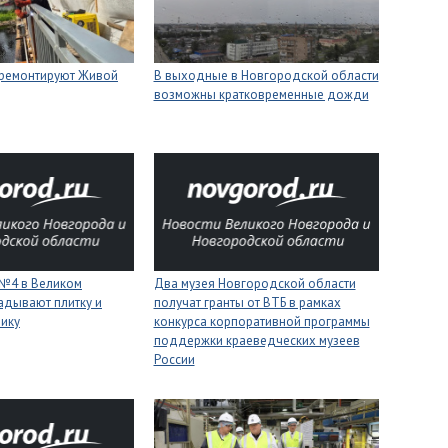
 ремонтируют Живой
В выходные в Новгородской области
возможны кратковременные дожди
 №4 в Великом
Два музея Новгородской области
адывают плитку и
получат гранты от ВТБ в рамках
нику
конкурса корпоративной программы
поддержки краеведческих музеев
России