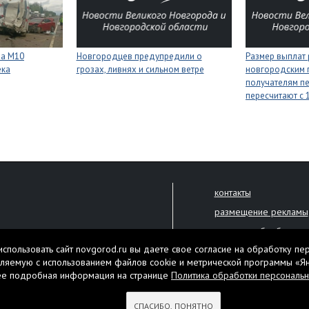
на М10
Новгородцев предупредили о
Размер выплат
ека
грозах, ливнях и сильном ветре
новгородским 
получателям п
пересчитают с 1
контакты
размещение рекламы
политика обработки 
решена только с письменного
спользовать сайт novgorod.ru вы даете свое согласие на обработку пе
Настоящий ресурс мо
ляемую с использованием файлов cookie и метрической программы «Я
екламы.
ее подробная информация на странице
Политика обработки персональ
Нашли ошибку? Выдели
тября 2010 года
СПАСИБО, ПОНЯТНО