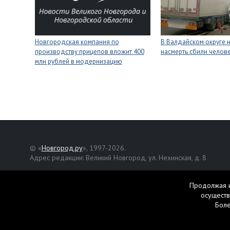
Новгородская компания по
В Валдайском округе 
производству прицепов вложит 400
насмерть сбили челов
млн рублей в модернизацию
© «
Новгород.ру
», 1997-2026.
Адрес редакции: Великий Новгород, ул. Нехинская, д. 8
Републикация текстов, фотографий и другой информации раз
разрешения авторов.
Продолжая и
осуществ
Материалы, помеченные значком
, публикуются на правах р
Бол
Свидетельство о регистрации СМИ Эл № ФС77-42458 от 27 ок