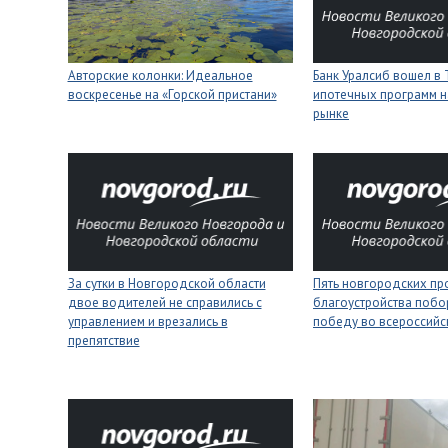
Авторские колонки: Идеальное
Банк Уралсиб вошел в 
воскресенье на «Горской пристани»
ипотечных программ н
рынке
За сутки в Новгородской области
Пять новгородских пр
двое водителей не справились с
благоустройства побо
управлением и врезались в
победу во всероссийс
препятствие