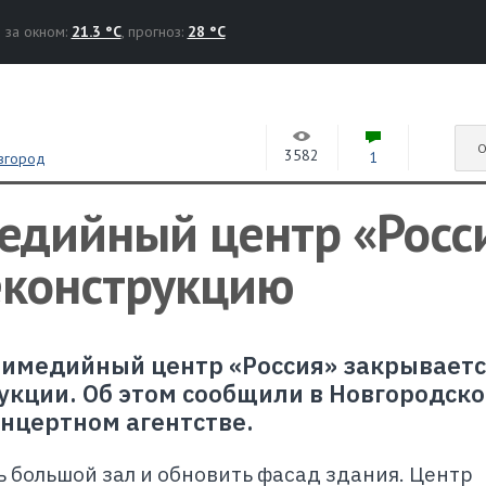
за окном:
21.3 °C
, прогноз:
28 °C
О
3582
1
вгород
медийный центр «Росс
еконструкцию
ьтимедийный центр «Россия» закрываетс
укции. Об этом сообщили в Новгородск
нцертном агентстве.
большой зал и обновить фасад здания. Центр