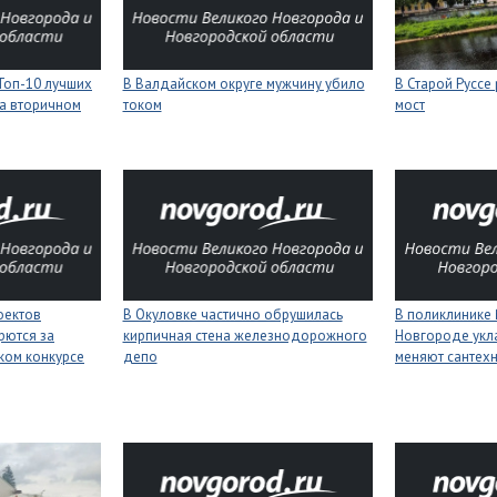
Топ-10 лучших
В Валдайском округе мужчину убило
В Старой Руссе
а вторичном
током
мост
оектов
В Окуловке частично обрушилась
В поликлинике
рются за
кирпичная стена железнодорожного
Новгороде укл
ком конкурсе
депо
меняют сантех