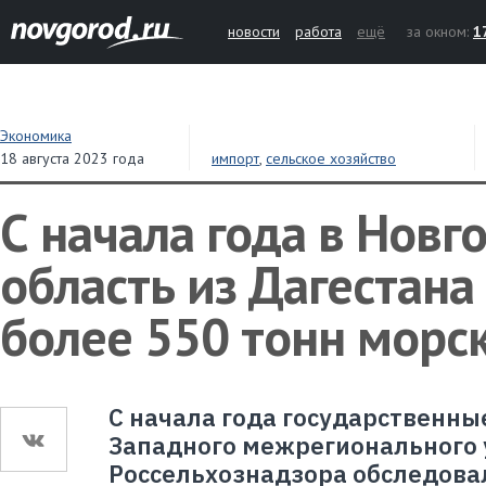
новости
работа
ещё
за окном:
1
Экономика
18 августа 2023 года
импорт
,
сельское хозяйство
С начала года в Новг
область из Дагестана
более 550 тонн морс
С начала года государственны
Западного межрегионального
Россельхознадзора обследовал