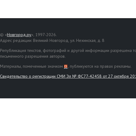
© «
Новгород.ру
», 1997-2026.
Адрес редакции: Великий Новгород, ул. Нехинская, д. 8
Републикация текстов, фотографий и другой информации разрешена то
письменного разрешения авторов.
Материалы, помеченные значком
, публикуются на правах рекламы.
Свидетельство о регистрации СМИ Эл № ФС77-42458 от 27 октября 20