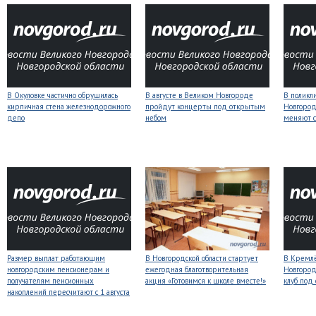
В Окуловке частично обрушилась
В августе в Великом Новгороде
В поликл
кирпичная стена железнодорожного
пройдут концерты под открытым
Новгород
депо
небом
меняют с
Размер выплат работающим
В Новгородской области стартует
В Кремлё
новгородским пенсионерам и
ежегодная благотворительная
Новгород
получателям пенсионных
акция «Готовимся к школе вместе!»
клуб под
накоплений пересчитают с 1 августа