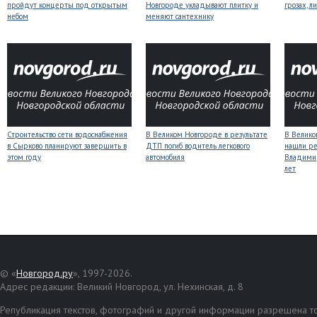
пройдут концерты под открытым
Новгороде укладывают плитку и
грозах, л
небом
меняют сантехнику
Строительство сети водоснабжения
В Великом Новгороде в результате
В Велико
в Сырково планируют завершить в
ДТП погиб водитель легкового
нашли ре
этом году
автомобиля
Владимир
лет
© «
Новгород.ру
», 1997-2026.
Адрес редакции: Великий Новгород, ул. Нехинская, д. 8
Републикация текстов, фотографий и другой информации разрешена то