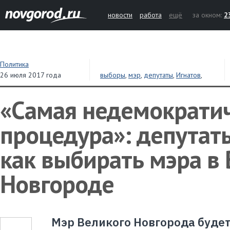
новости
работа
ещё
за окном:
2
Политика
26 июля 2017 года
выборы
,
мэр
,
депутаты
,
Игнатов
,
областная дума
«Самая недемократи
процедура»: депутат
как выбирать мэра в
Новгороде
Мэр Великого Новгорода будет