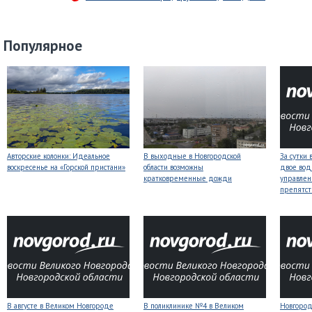
Популярное
Авторские колонки: Идеальное
В выходные в Новгородской
За сутки 
воскресенье на «Горской пристани»
области возможны
двое вод
кратковременные дожди
управлен
препятст
В августе в Великом Новгороде
В поликлинике №4 в Великом
Новгоро