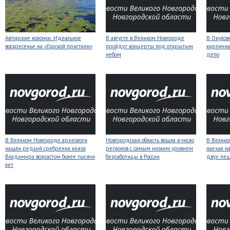
Авторские колонки: Идеальное
В августе в Великом Новгороде
В Окулов
воскресенье на «Горской пристани»
пройдут концерты под открытым
кирпична
небом
депо
В Великом Новгороде археологи
Новгородская область вошла в число
В Велико
нашли редкий сребреник князя
регионов с самым низким уровнем
наехал н
Владимира возрастом более тысячи
безработицы в России
двух пе
лет