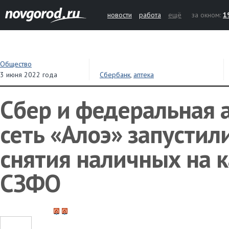
новости
работа
ещё
за окном:
1
Общество
3 июня 2022 года
Сбербанк
,
аптека
Сбер и федеральная 
сеть «Алоэ» запустил
снятия наличных на к
СЗФО