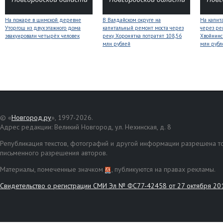
На пожаре в шимской деревне
В Валдайском округе на
На капит
Уторгош из двухэтажного дома
капитальный ремонт моста через
через ре
эвакуировали четырёх человек
реку Хоронятка потратят 108,56
Хвойнинс
млн рублей
млн рубл
© «
Новгород.ру
», 1997-2026.
Адрес редакции: Великий Новгород, ул. Нехинская, д. 8
Републикация текстов, фотографий и другой информации разрешена то
письменного разрешения авторов.
Материалы, помеченные значком
, публикуются на правах рекламы.
Свидетельство о регистрации СМИ Эл № ФС77-42458 от 27 октября 20