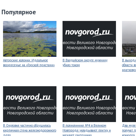
Популярное
Авторские колонки: Идеальное
В Валдайском округе мужчину
В выходн
воскресенье на «Горской пристани»
убило током
области 
кратков
В Окуловке частично обрушилась
В поликлинике №4 в Великом
Два музе
кирпичная стена железнодорожного
Новгороде укладывают плитку и
получат 
депо
меняют сантехнику
конкурса