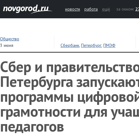
новости
работа
ещё
за окном:
2
Общество
3 июня
Сбербанк
,
Петербург
,
ПМЭФ
Сбер и правительств
Петербурга запускаю
программы цифрово
грамотности для уча
педагогов