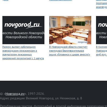
програм
краеведч
Размер выплат работающим
В Новгородской области стартует
В Кремлё
новгородским пенсионерам и
ежегодная благотворительная
Новгород
получателям пенсионных
акция «Готовимся к школе вместе!»
клуб под
накоплений пересчитают с 1 августа
© «
Новгород.ру
», 1997-2026.
Адрес редакции: Великий Новгород, ул. Нехинская, д. 8
Републикация текстов, фотографий и другой информации разрешена то