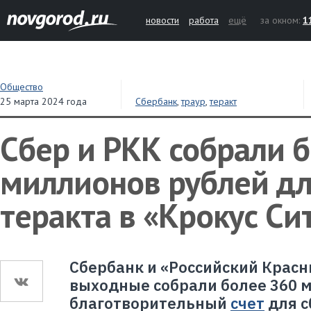
новости
работа
ещё
за окном:
1
Общество
25 марта 2024 года
Сбербанк
,
траур
,
теракт
Сбер и РКК собрали 
миллионов рублей дл
теракта в «Крокус Си
Сбербанк и «Российский Красн
выходные собрали более 360 
благотворительный
счет
для с