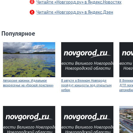
Читайте «Новгород.ру» в Яндекс.Новостях
Читайте «Новгород.ру» в Яндекс.Дзен
Популярное
Авторские колонки: Идеальное
В августе в Великом Новгороде
В Велико
воскресенье на «Горской пристани»
пройдут концерты под открытым
ДТП поги
небом
автомоби