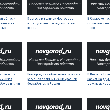
ой области
В августе в Великом Новгороде
В Окуловке ча
равились с
пройдут концерты под открытым
кирпичная сте
сь в
небом
депо
 археологи
Новгородская область вошла в число
В Великом Нов
ик князя
регионов с самым низким уровнем
наехал на друг
более тысячи
безработицы в России
двух пешеход