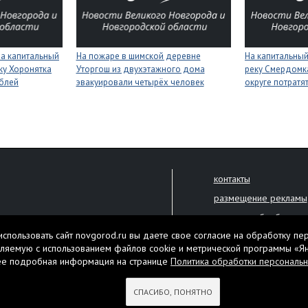
на капитальный
На пожаре в шимской деревне
На капитальный
ку Хоронятка
Уторгош из двухэтажного дома
реку Смердомк
ублей
эвакуировали четырёх человек
округе потратя
контакты
размещение рекламы
политика обработки 
решена только с письменного
спользовать сайт novgorod.ru вы даете свое согласие на обработку пе
Настоящий ресурс мо
ляемую с использованием файлов cookie и метрической программы «Я
екламы.
ее подробная информация на странице
Политика обработки персональ
Нашли ошибку? Выдели
тября 2010 года
СПАСИБО, ПОНЯТНО