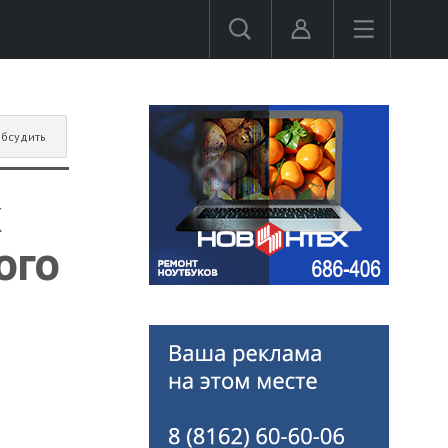
бсудить
х
ого