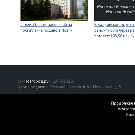
Более 33 тысяч заявлений на
В Валдайском округе 
поступление подано в НовГУ
ремонт моста через ре
потратят 108,56 млн р
© «
Новгород.ру
», 1997-2026.
Адрес редакции: Великий Новгород, ул. Нехинская, д. 8
Републикация текстов, фотографий и другой информации раз
разрешения авторов.
Продолжая и
осуществ
Материалы, помеченные значком
, публикуются на правах р
Бол
Свидетельство о регистрации СМИ Эл № ФС77-42458 от 27 ок