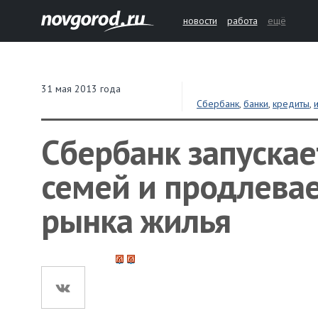
новости
работа
ещё
31 мая 2013 года
Сбербанк
,
банки
,
кредиты
,
Сбербанк запуска
семей и продлева
рынка жилья