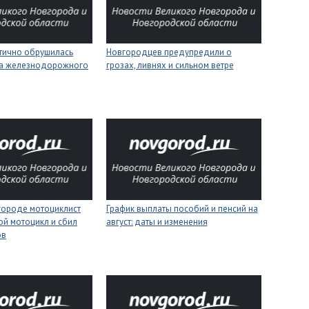
стично обрушилась
Новгородцев предупредили о
на железнодорожного
грозах, ливнях и сильном ветре
городе мотоциклист
График выплаты пособий и пенсий на
ой мотоцикл и сбил
август: даты и изменения
ов