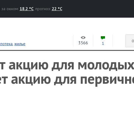
за окном:
18.2 °C
, прогноз:
22 °C
О
3566
1
ипотека
,
жилье
ет акцию для молоды
ет акцию для первичн