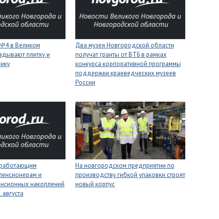
 №4 в Великом
Два музея Новгородской области
адывают плитку и
получат гранты от ВТБ в рамках
нику
конкурса корпоративной программы
поддержки краеведческих музеев
России
 работающим
На новгородском предприятии по
пенсионерам и
производству гибкой упаковки строят
енсионных накоплений
новый корпус
 августа