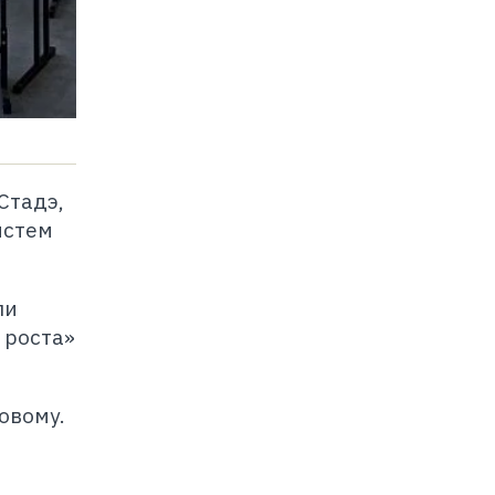
Стадэ,
истем
ли
 роста»
овому.