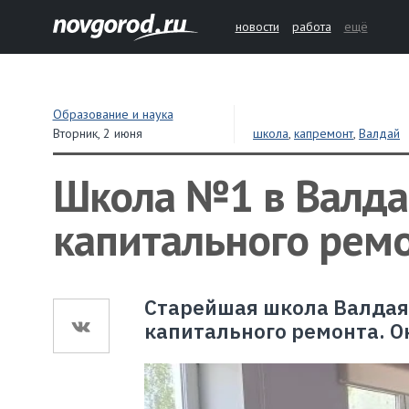
новости
работа
ещё
Образование и наука
Вторник,
2 июня
школа
,
капремонт
,
Валдай
Школа №1 в Валда
капитального рем
Старейшая школа Валдая,
капитального ремонта. Он