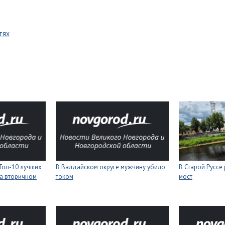
тях
Топ-10 лучших
В Валдайском округе мужчину убило
В Старой Руссе
а вторичном
током
мост