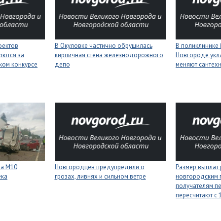
оектов
В Окуловке частично обрушилась
В поликлинике
рются за
кирпичная стена железнодорожного
Новгороде укл
ком конкурсе
депо
меняют сантех
на М10
Новгородцев предупредили о
Размер выплат
ека
грозах, ливнях и сильном ветре
новгородским 
получателям п
пересчитают с 1