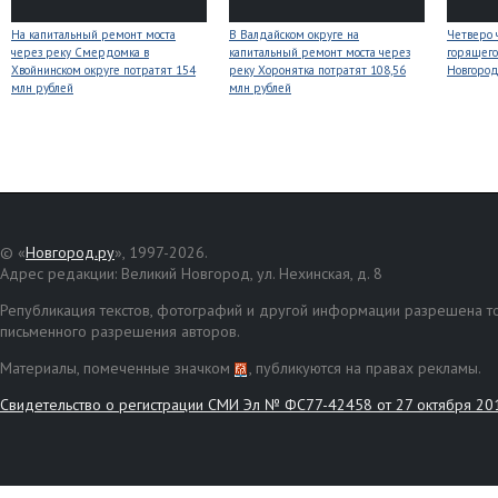
На капитальный ремонт моста
В Валдайском округе на
Четверо 
через реку Смердомка в
капитальный ремонт моста через
горящего
Хвойнинском округе потратят 154
реку Хоронятка потратят 108,56
Новгоро
млн рублей
млн рублей
© «
Новгород.ру
», 1997-2026.
Адрес редакции: Великий Новгород, ул. Нехинская, д. 8
Републикация текстов, фотографий и другой информации разрешена то
письменного разрешения авторов.
Материалы, помеченные значком
, публикуются на правах рекламы.
Свидетельство о регистрации СМИ Эл № ФС77-42458 от 27 октября 20