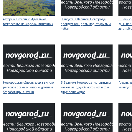
Авторские колонки: Идеальное
В августе в Великом Новгороде
В Велико
воскресенье на «Горской пристани»
пройдут концерты под открытым
ДТП поги
небом
автомоби
Новгородская область вошла в число
В Великом Новгороде мотоциклист
График в
регионов с самым низким уровнем
наехал на другой мотоцикл и сбил
на авгус
безработицы в России
двух пешеходов