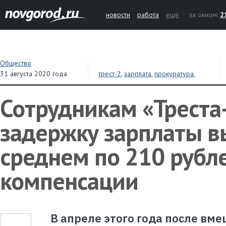
новости
работа
ещё
за окном:
2
Общество
31 августа 2020 года
трест-2
,
зарплата
,
прокуратура
,
компенсации
Сотрудникам «Треста-
задержку зарплаты в
среднем по 210 рубл
компенсации
В апреле этого года после вм