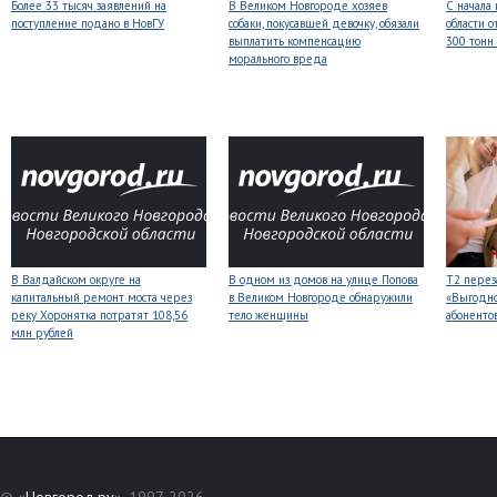
Более 33 тысяч заявлений на
В Великом Новгороде хозяев
С начала
поступление подано в НовГУ
собаки, покусавшей девочку, обязали
области о
выплатить компенсацию
300 тонн
морального вреда
В Валдайском округе на
В одном из домов на улице Попова
Т2 перез
капитальный ремонт моста через
в Великом Новгороде обнаружили
«Выгодно
реку Хоронятка потратят 108,56
тело женщины
абоненто
млн рублей