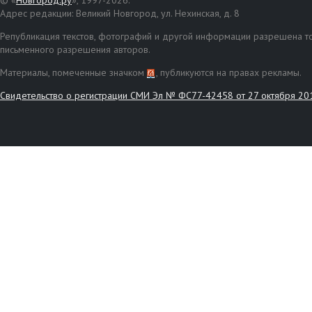
© «
Новгород.ру
», 1997-2026.
Адрес редакции: Великий Новгород, ул. Нехинская, д. 8
Републикация текстов, фотографий и другой информации разрешена то
письменного разрешения авторов.
Материалы, помеченные значком
, публикуются на правах рекламы.
Свидетельство о регистрации СМИ Эл № ФС77-42458 от 27 октября 20