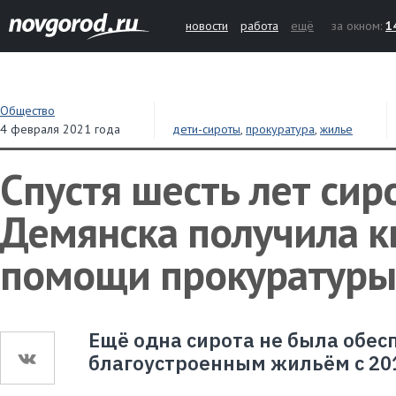
новости
работа
ещё
за окном:
1
Общество
4 февраля 2021 года
дети-сироты
,
прокуратура
,
жилье
Спустя шесть лет сир
Демянска получила к
помощи прокуратуры
Ещё одна сирота не была обес
благоустроенным жильём с 201