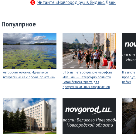
Читайте «Новгород.ру» в Яндекс.Дзен
Популярное
Авторские колонки: Идеальное
ВТБ: на Петербургском марафоне
В август
воскресенье на «Горской пристани»
«Пушкин — Петербург» появится
пройдут
новая беговая трасса для
небом
профессиональных спортсменов