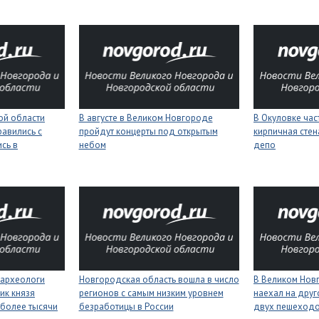
ой области
В августе в Великом Новгороде
В Окуловке ча
равились с
пройдут концерты под открытым
кирпичная сте
сь в
небом
депо
 археологи
Новгородская область вошла в число
В Великом Нов
ик князя
регионов с самым низким уровнем
наехал на друг
более тысячи
безработицы в России
двух пешеход