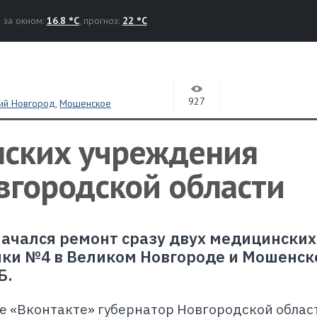
за окном:
16.8 °C
, прогноз:
22 °C
927
ий Новгород
,
Мошенское
нских учреждения
вгородской области
начался ремонт сразу двух медицинских
ки №4 в Великом Новгороде и Мошенск
Б.
е «Вконтакте» губернатор Новгородской облас