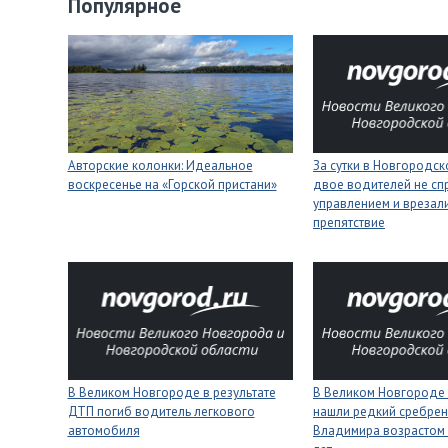
Популярное
Авторские колонки: Идеальное
За сутки в Новгородск
воскресенье на «Горской пристани»
двое водителей не сп
управлением и врезали
препятствие
В Великом Новгороде в результате
В Великом Новгороде
ДТП погиб водитель легкового
нашли редкий сребрен
автомобиля
Владимира возрастом 