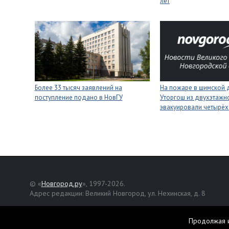
лет
Более 33 тысяч заявлений на
На пожаре в шимской 
поступление подано в НовГУ
Уторгош из двухэтажн
эвакуировали четырёх
© «
Новгород.ру
», 1997-2026.
Адрес редакции: Великий Новгород, ул. Нехинская, д. 8
Републикация текстов, фотографий и другой информации раз
разрешения авторов.
Продолжая и