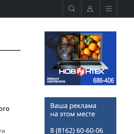
ого
ти