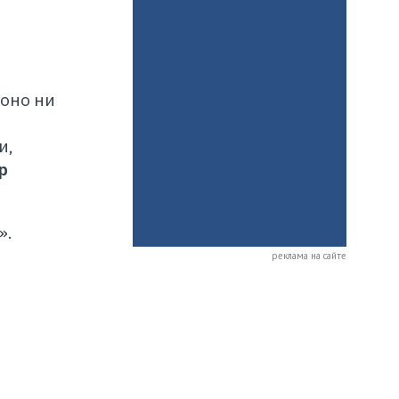
 оно ни
и,
р
».
реклама на сайте