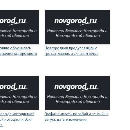
стично обрушилась
Новгородцев предупредили о
на железнодорожного
грозах, ливнях и сильном ветре
городе мотоциклист
График выплаты пособий и пенсий на
ой мотоцикл и сбил
август: даты и изменения
ов