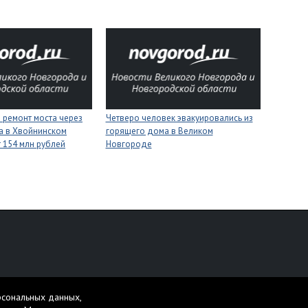
 ремонт моста через
Четверо человек эвакуировались из
а в Хвойнинском
горящего дома в Великом
т 154 млн рублей
Новгороде
персональных данных
рсональных данных,
жет содержать материалы 16+.