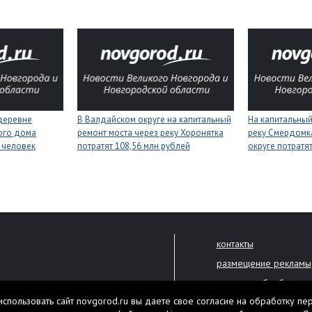
деревне
В Валдайском округе на капитальный
На капитальный
ого дома
ремонт моста через реку Хоронятка
реку Смердомк
 человек
потратят 108,56 млн рублей
округе потратя
контакты
размещение рекламы
политика обработки 
решена только с письменного
спользовать сайт novgorod.ru вы даете свое согласие на обработку пе
Настоящий ресурс мо