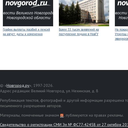
График выплаты пособий и пенсий
Более 33 тысяч заявлений на
На пожар
на август: даты и изменения
поступление подано в НовГУ
Уторгош 
эвакуиро
© «
Новгород.ру
», 1997-2026.
Адрес редакции: Великий Новгород, ул. Нехинская, д. 8
Републикация текстов, фотографий и другой информации разрешена то
письменного разрешения авторов.
Материалы, помеченные значком
, публикуются на правах рекламы.
Свидетельство о регистрации СМИ Эл № ФС77-42458 от 27 октября 20