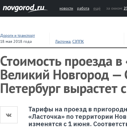
новости
работа
ещё
за окном:
2
Дороги и транспорт
18 мая 2018 года
Ласточка
,
СЗППК
Стоимость проезда в
Великий Новгород — 
Петербург вырастет с
Тарифы на проезд в пригород
«Ласточка» по территории Нов
изменятся с 1 июня. Соответс