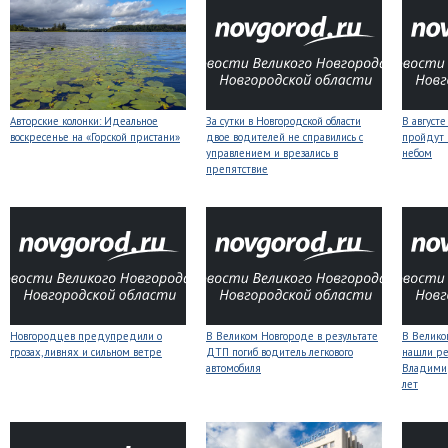
Авторские колонки: Идеальное
За сутки в Новгородской области
В август
воскресенье на «Горской пристани»
двое водителей не справились с
пройдут
управлением и врезались в
небом
препятствие
Новгородцев предупредили о
В Великом Новгороде в результате
В Велико
грозах, ливнях и сильном ветре
ДТП погиб водитель легкового
нашли ре
автомобиля
Владимир
лет