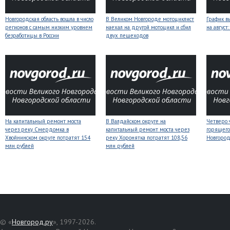
Новгородская область вошла в число
В Великом Новгороде мотоциклист
График в
регионов с самым низким уровнем
наехал на другой мотоцикл и сбил
на авгус
безработицы в России
двух пешеходов
На капитальный ремонт моста
В Валдайском округе на
Четверо 
через реку Смердомка в
капитальный ремонт моста через
горящего
Хвойнинском округе потратят 154
реку Хоронятка потратят 108,56
Новгоро
млн рублей
млн рублей
© «
Новгород.ру
», 1997-2026.