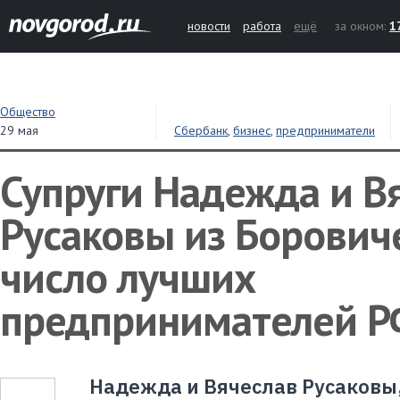
новости
работа
ещё
за окном:
1
Общество
29 мая
Сбербанк
,
бизнес
,
предприниматели
Супруги Надежда и В
Русаковы из Борович
число лучших
предпринимателей 
Надежда и Вячеслав Русаковы