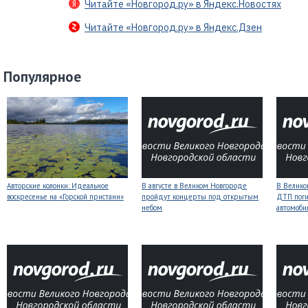
Читайте «Новгород.ру» в Яндекс.Новостях
Читайте «Новгород.ру» в Яндекс.Дзен
Популярное
Авторские колонки: Идеальное
В августе в Великом Новгороде
В Велико
воскресенье на «Горской пристани»
пройдут концерты под открытым
ДТП поги
небом
автомоби