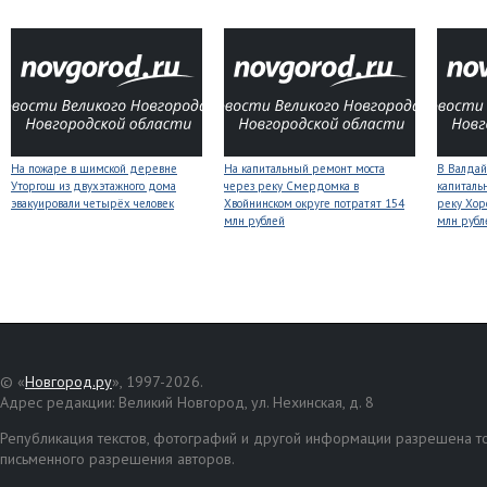
На пожаре в шимской деревне
На капитальный ремонт моста
В Валдай
Уторгош из двухэтажного дома
через реку Смердомка в
капиталь
эвакуировали четырёх человек
Хвойнинском округе потратят 154
реку Хор
млн рублей
млн рубл
© «
Новгород.ру
», 1997-2026.
Адрес редакции: Великий Новгород, ул. Нехинская, д. 8
Републикация текстов, фотографий и другой информации разрешена то
письменного разрешения авторов.