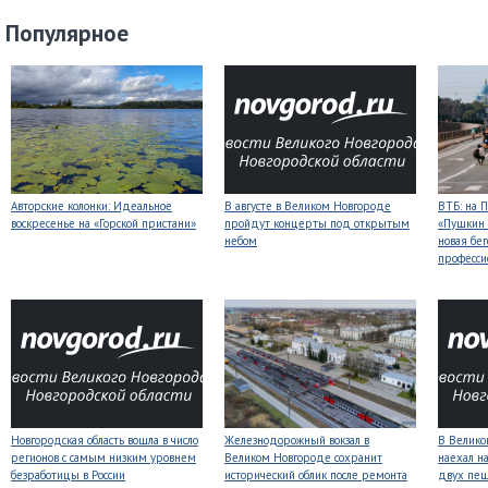
Популярное
Авторские колонки: Идеальное
В августе в Великом Новгороде
ВТБ: на 
воскресенье на «Горской пристани»
пройдут концерты под открытым
«Пушкин 
небом
новая бег
професси
Новгородская область вошла в число
Железнодорожный вокзал в
В Велико
регионов с самым низким уровнем
Великом Новгороде сохранит
наехал н
безработицы в России
исторический облик после ремонта
двух пе