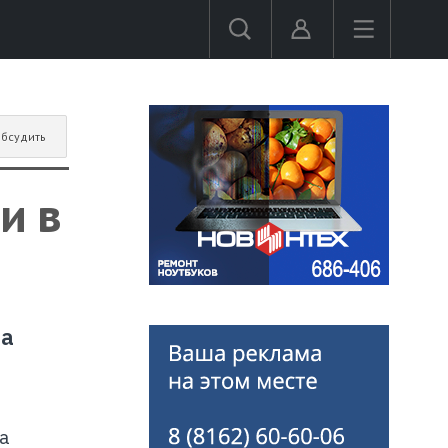
бсудить
и в
на
а