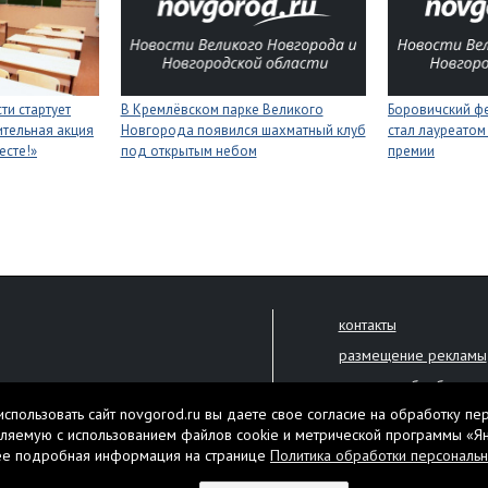
ти стартует
В Кремлёвском парке Великого
Боровичский ф
тельная акция
Новгорода появился шахматный клуб
стал лауреатом
есте!»
под открытым небом
премии
контакты
размещение рекламы
политика обработки 
решена только с письменного
спользовать сайт novgorod.ru вы даете свое согласие на обработку пе
Настоящий ресурс мо
ляемую с использованием файлов cookie и метрической программы «Я
екламы.
ее подробная информация на странице
Политика обработки персональ
Нашли ошибку? Выдели
тября 2010 года