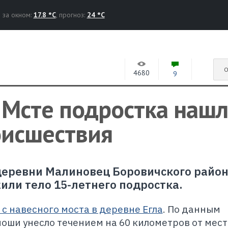
за окном:
17.8 °C
, прогноз:
24 °C
О
4680
9
 Мсте подростка нашл
оисшествия
о деревни Малиновец Боровичского райо
ли тело 15-летнего подростка.
 с навесного моста в деревне Егла
. По данным
ноши унесло течением на 60 километров от мест