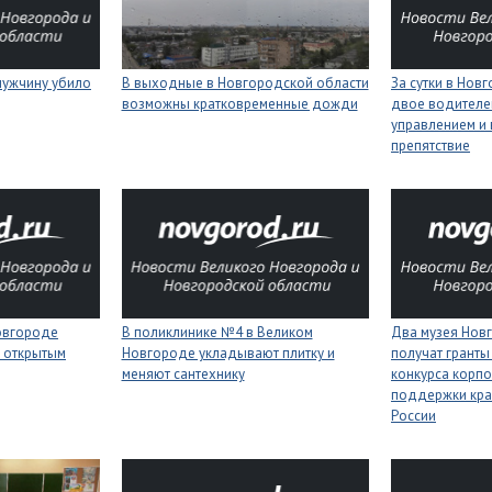
мужчину убило
В выходные в Новгородской области
За сутки в Нов
возможны кратковременные дожди
двое водителей
управлением и 
препятствие
Новгороде
В поликлинике №4 в Великом
Два музея Нов
 открытым
Новгороде укладывают плитку и
получат гранты
меняют сантехнику
конкурса корп
поддержки кра
России