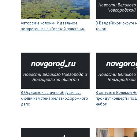
Авторские колонки: Идеальное
В Валдайском округе 
воскресенье на «Горской пристани»
током
В Окуловке частично обрушилась
В августе в Великом 
кирпичная стена железнодорожного
пройдут концерты под
депо
небом