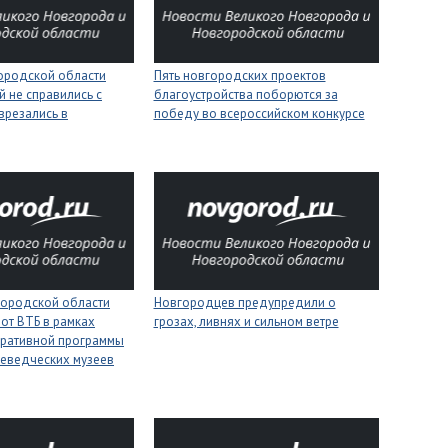
городской области
Пять новгородских проектов
 не справились с
благоустройства поборются за
врезались в
победу во всероссийском конкурсе
городской области
Новгородцев предупредили о
 от ВТБ в рамках
грозах, ливнях и сильном ветре
оративной программы
еведческих музеев