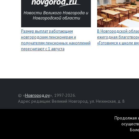
Размер выплат работающим
В Новгородской облас
новгородским пенсионерам и
ежегодная благотвори
получателям пенсионных накоплений
«Готовимся к школе вм
пересчитают с 1 августа
© «
Новгород.ру
», 1997-2026.
Адрес редакции: Великий Новгород, ул. Нехинская, д. 8
Републикация текстов, фотографий и другой информации раз
разрешения авторов.
Продолжая и
осуществ
Материалы, помеченные значком
, публикуются на правах р
Бол
Свидетельство о регистрации СМИ Эл № ФС77-42458 от 27 ок